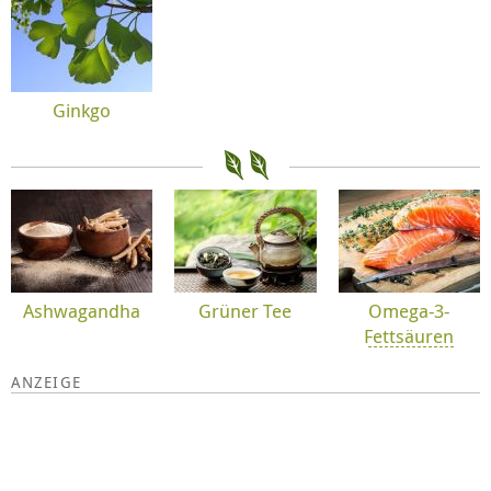
Ginkgo
Ashwagandha
Grüner Tee
Omega-3-
Fettsäuren