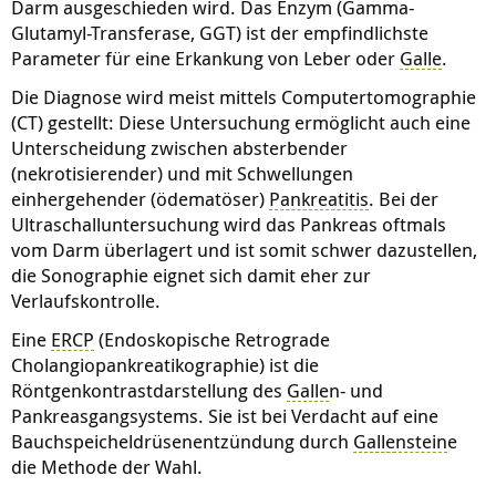
Darm ausgeschieden wird. Das Enzym (Gamma-
Glutamyl-Transferase, GGT) ist der empfindlichste
Parameter für eine Erkankung von Leber oder
Galle
.
Die Diagnose wird meist mittels Computertomographie
(CT) gestellt: Diese Untersuchung ermöglicht auch eine
Unterscheidung zwischen absterbender
(nekrotisierender) und mit Schwellungen
einhergehender (ödematöser)
Pankreatitis
. Bei der
Ultraschalluntersuchung wird das Pankreas oftmals
vom Darm überlagert und ist somit schwer dazustellen,
die Sonographie eignet sich damit eher zur
Verlaufskontrolle.
Eine
ERCP
(Endoskopische Retrograde
Cholangiopankreatikographie) ist die
Röntgenkontrastdarstellung des
Galle
n- und
Pankreasgangsystems. Sie ist bei Verdacht auf eine
Bauchspeicheldrüsenentzündung durch
Galle
nstein
e
die Methode der Wahl.