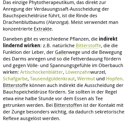
Das einzige Phytotherapeutikum, das direkt zur
Anregung der Verdauungssaft-Ausscheidung der
Bauchspeicheldrüse führt, ist die Rinde des
Drachenblutbaums (
Haronga
). Meist verwendet man
konzentrierte
Extrakt
e.
Daneben gibt es verschiedene Pflanzen, die
indirekt
lindernd wirken
: z.B. natürliche
Bitterstoff
e
, die die
Funktion der Leber, der
Galle
nwege und die Bewegung
des Darms anregen und so die Fettverdauung fördern
und gegen Völle- und Spannungsgefühle im Oberbauch
wirken:
Artischockenblätter
,
Löwenzahn
wurzel,
Schafgarbe
,
Tausendgüldenkraut
,
Wermut
und
Hopfen
.
Bitterstoff
e können auch indirekt die Ausscheidung der
Bauchspeicheldrüse fördern. Sie sollten in der Regel
etwa eine halbe Stunde vor dem Essen als Tee
getrunken werden. Bei
Bitterstoff
en ist der Kontakt mit
der Zunge besonders wichtig, da dadurch sekretorische
Reflexe ausgelöst werden.