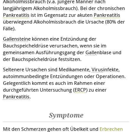
Alkoholmissbrauch (v.a. jüngere Männer nach
langjährigem Alkoholmissbrauch). Bei der chronischen
Pankreatitis
ist im Gegensatz zur akuten
Pankreatitis
überwiegend Alkoholmissbrauch die Ursache (80% der
Fälle).
Galle
nstein
e können eine Entzündung der
Bauchspeicheldrüse verursachen, wenn sie im
gemeinsamen Ausführungsgang der
Galle
nblase und
der Bauchspeicheldrüse festsitzen.
Seltenere Ursachen sind Medikamente,
Virus
infekte,
autoimmunbedingte Entzündungen oder Operationen.
Gelegentlich kommt es auch im Rahmen einer
durchgeführten Untersuchung (
ERCP
) zu einer
Pankreatitis
.
Symptome
Mit den Schmerzen gehen oft Übelkeit und
Erbrechen