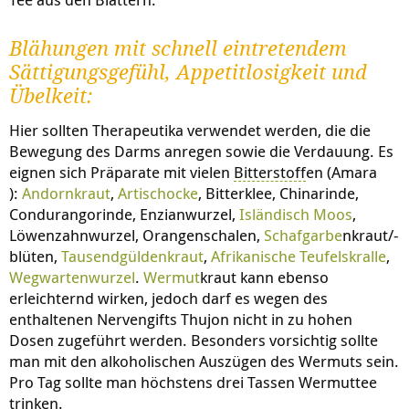
Blähungen mit schnell eintretendem
Sättigungsgefühl, Appetitlosigkeit und
Übelkeit:
Hier sollten Therapeutika verwendet werden, die die
Bewegung des Darms anregen sowie die Verdauung. Es
eignen sich Präparate mit vielen
Bitterstoff
en (
Amara
):
Andornkraut
,
Artischocke
, Bitterklee, Chinarinde,
Condurangorinde, Enzianwurzel,
Isländisch Moos
,
Löwenzahnwurzel, Orangenschalen,
Schafgarbe
nkraut/-
blüten,
Tausendgüldenkraut
,
Afrikanische Teufelskralle
,
Wegwartenwurzel
.
Wermut
kraut kann ebenso
erleichternd wirken, jedoch darf es wegen des
enthaltenen Nervengifts Thujon nicht in zu hohen
Dosen zugeführt werden. Besonders vorsichtig sollte
man mit den alkoholischen Auszügen des Wermuts sein.
Pro Tag sollte man höchstens drei Tassen Wermuttee
trinken.