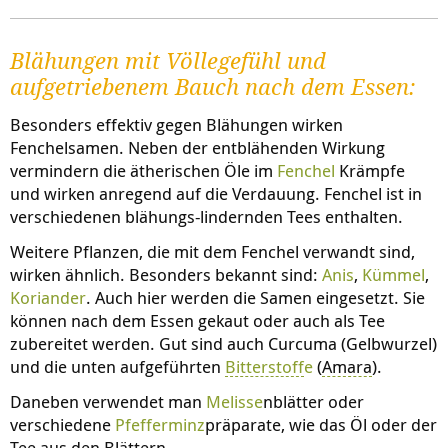
Blähungen mit Völlegefühl und
aufgetriebenem Bauch nach dem Essen:
Besonders effektiv gegen Blähungen wirken
Fenchelsamen. Neben der entblähenden Wirkung
vermindern die ätherischen Öle im
Fenchel
Krämpfe
und wirken anregend auf die Verdauung. Fenchel ist in
verschiedenen blähungs-lindernden Tees enthalten.
Weitere Pflanzen, die mit dem Fenchel verwandt sind,
wirken ähnlich. Besonders bekannt sind:
Anis
,
Kümmel
,
Koriander
. Auch hier werden die Samen eingesetzt. Sie
können nach dem Essen gekaut oder auch als Tee
zubereitet werden. Gut sind auch Curcuma (Gelbwurzel)
und die unten aufgeführten
Bitterstoff
e
(
Amara
).
Daneben verwendet man
Melisse
nblätter oder
verschiedene
Pfefferminz
präparate, wie das Öl oder der
Tee aus den Blättern.