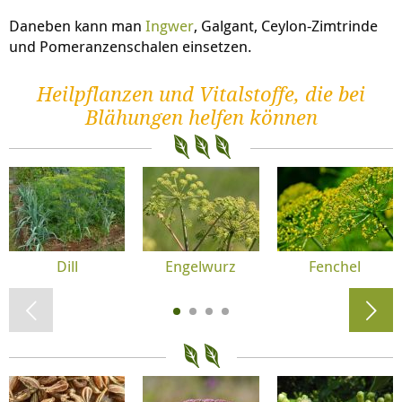
Daneben kann man
Ingwer
, Galgant, Ceylon-Zimtrinde
und Pomeranzenschalen einsetzen.
Heilpflanzen und Vitalstoffe, die bei
Blähungen helfen können
Dill
Engelwurz
Fenchel