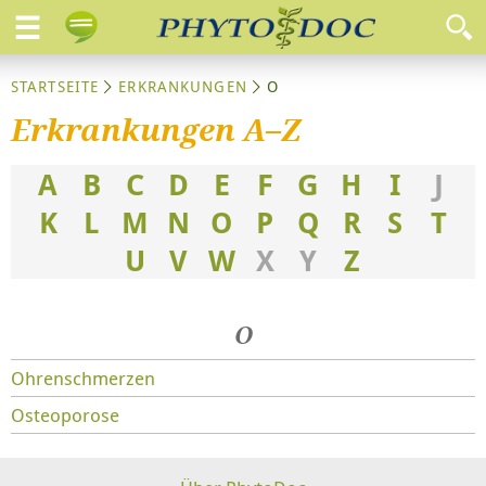
STARTSEITE
ERKRANKUNGEN
O
Erkrankungen A–Z
A
B
C
D
E
F
G
H
I
J
K
L
M
N
O
P
Q
R
S
T
U
V
W
X
Y
Z
O
Ohrenschmerzen
Osteoporose