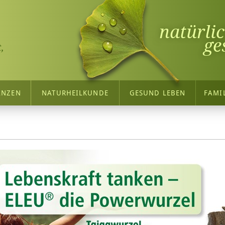
natürli
ge
,
ANZEN
NATURHEILKUNDE
GESUND LEBEN
FAMI