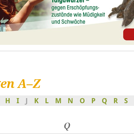
Q
en A–Z
H
I
J
K
L
M
N
O
P
Q
R
S
Q