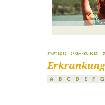
STARTSEITE
ERKRANKUNGEN
Erkrankung
A
B
C
D
E
F
G