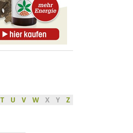
T
U
V
W
X
Y
Z