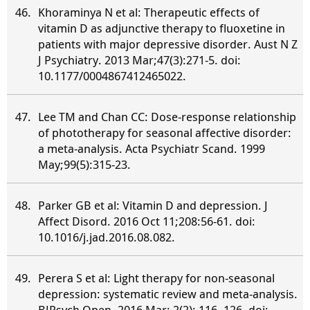
Khoraminya N et al: Therapeutic effects of
vitamin D as adjunctive therapy to fluoxetine in
patients with major depressive disorder. Aust N Z
J Psychiatry. 2013 Mar;47(3):271-5. doi:
10.1177/0004867412465022.
Lee TM and Chan CC: Dose-response relationship
of phototherapy for seasonal affective disorder:
a meta-analysis. Acta Psychiatr Scand. 1999
May;99(5):315-23.
Parker GB et al: Vitamin D and depression. J
Affect Disord. 2016 Oct 11;208:56-61. doi:
10.1016/j.jad.2016.08.082.
Perera S et al: Light therapy for non-seasonal
depression: systematic review and meta-analysis.
BJPsych Open. 2016 Mar; 2(2): 116–126. doi: