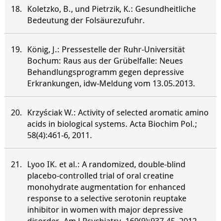
Koletzko, B., und Pietrzik, K.: Gesundheitliche
Bedeutung der Folsäurezufuhr.
König, J.: Pressestelle der Ruhr-Universität
Bochum: Raus aus der Grübelfalle: Neues
Behandlungsprogramm gegen depressive
Erkrankungen, idw-Meldung vom 13.05.2013.
Krzyściak W.: Activity of selected aromatic amino
acids in biological systems. Acta Biochim Pol.;
58(4):461-6, 2011.
Lyoo IK. et al.: A randomized, double-blind
placebo-controlled trial of oral creatine
monohydrate augmentation for enhanced
response to a selective serotonin reuptake
inhibitor in women with major depressive
disorder. Am J Psychiatry. 169(9):937-45, 2012.