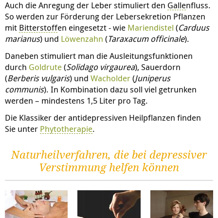
Auch die Anregung der Leber stimuliert den
Galle
nfluss.
So werden zur Förderung der Lebersekretion Pflanzen
mit
Bitterstoff
en eingesetzt - wie
Mariendistel
(
Carduus
marianus
) und
Löwenzahn
(
Taraxacum officinale
).
Daneben stimuliert man die Ausleitungsfunktionen
durch
Goldrute
(
Solidago virgaurea
), Sauerdorn
(
Berberis vulgaris
) und
Wacholder
(
Juniperus
communis
). In Kombination dazu soll viel getrunken
werden – mindestens 1,5 Liter pro Tag.
Die Klassiker der antidepressiven Heilpflanzen finden
Sie unter
Phytotherapie
.
Naturheilverfahren, die bei depressiver
Verstimmung helfen können