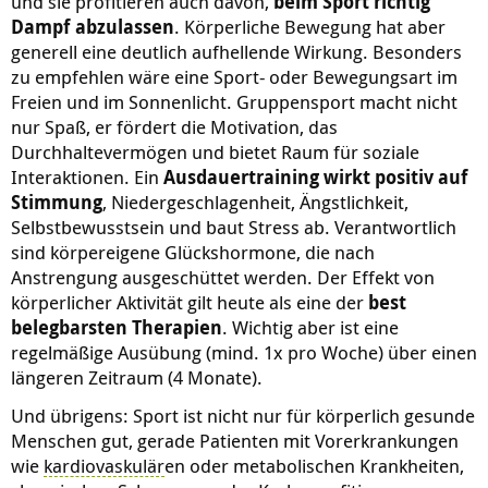
und sie profitieren auch davon,
beim Sport richtig
Dampf abzulassen
. Körperliche Bewegung hat aber
generell eine deutlich aufhellende Wirkung. Besonders
zu empfehlen wäre eine Sport- oder Bewegungsart im
Freien und im Sonnenlicht. Gruppensport macht nicht
nur Spaß, er fördert die Motivation, das
Durchhaltevermögen und bietet Raum für soziale
Interaktionen. Ein
Ausdauertraining wirkt positiv auf
Stimmung
, Niedergeschlagenheit, Ängstlichkeit,
Selbstbewusstsein und baut Stress ab. Verantwortlich
sind körpereigene Glückshormone, die nach
Anstrengung ausgeschüttet werden. Der Effekt von
körperlicher Aktivität gilt heute als eine der
best
belegbarsten Therapien
. Wichtig aber ist eine
regelmäßige Ausübung (mind. 1x pro Woche) über einen
längeren Zeitraum (4 Monate).
Und übrigens: Sport ist nicht nur für körperlich gesunde
Menschen gut, gerade Patienten mit Vorerkrankungen
wie
kardiovaskulär
en oder metabolischen Krankheiten,