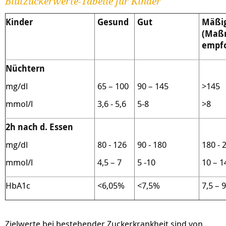
Blutzuckerwerte-Tabelle für Kinder
Kinder
Gesund
Gut
Mäßi
(Maß
empfo
Nüchtern
mg/dl
65 – 100
90 – 145
>145
mmol/l
3,6 - 5,6
5-8
>8
2h nach d. Essen
mg/dl
80 - 126
90 - 180
180 - 
mmol/l
4,5 – 7
5 -10
10 – 1
HbA1c
<6,05%
<7,5%
7,5 – 
Zielwerte bei bestehender Zuckerkrankheit sind von