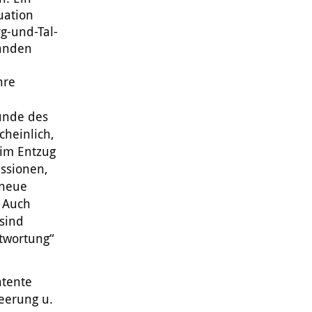
uation
g-und-Tal-
tanden
hre
ünde des
cheinlich,
eim Entzug
essionen,
 neue
. Auch
sind
ntwortung“
atente
eerung u.