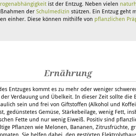
rogenabhängigkeit
ist der Entzug. Neben vielen
naturh
 Maßnahmen der
Schulmedizin
stützen. Ein Entzug geht m
n einher. Diese können mithilfe von
pflanzlichen Pr
Ernährung
es Entzuges kommt es zu mehr oder weniger schwere
der Verdauung und Übelkeit. In dieser Zeit sollte die
daulich sein und frei von Giftstoffen (Alkohol und Koffei
st, gedünstetes Gemüse, Stärkebeilage, wenig Fett, in
ischen Fette und nur wenig Eiweiß. Positiv sind pflanzli
tige Pflanzen wie Melonen, Bananen, Zitrusfrüchte, g
maten. Sie helfen dabei, den gestörten Elektrolythau