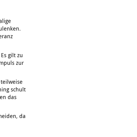
alige
zulenken.
eranz
Es gilt zu
Impuls zur
teilweise
ing schult
ken das
meiden, da