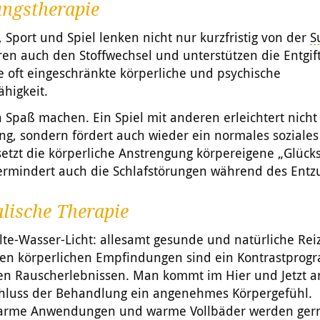
ngstherapie
Sport und Spiel lenken nicht nur kurzfristig von der
S
eren auch den Stoffwechsel und unterstützen die Entgif
ie oft eingeschränkte körperliche und psychische
ähigkeit.
 Spaß machen. Ein Spiel mit anderen erleichtert nicht
g, sondern fördert auch wieder ein normales soziales
etzt die körperliche Anstrengung körpereigene „Glüc
vermindert auch die Schlafstörungen während des Entz
lische Therapie
e-Wasser-Licht: allesamt gesunde und natürliche Reiz
en körperlichen Empfindungen sind ein Kontrastprog
len Rauscherlebnissen. Man kommt im Hier und Jetzt a
hluss der Behandlung ein angenehmes Körpergefühl.
arme Anwendungen und warme Vollbäder werden ger