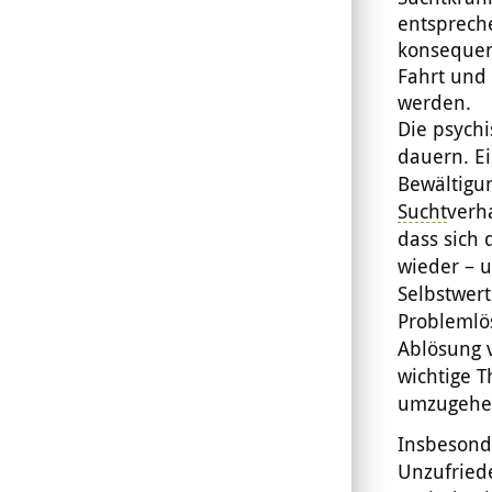
entspreche
konsequent
Fahrt und 
werden.
Die psych
dauern. Ei
Bewältigu
Sucht
verh
dass sich
wieder – 
Selbstwer
Problemlö
Ablösung 
wichtige 
umzugehe
Insbesond
Unzufriede