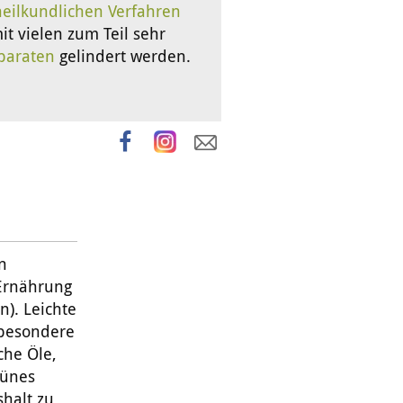
eilkundlichen Verfahren
it vielen zum Teil sehr
äparaten
gelindert werden.
n
 Ernährung
n). Leichte
sbesondere
che Öle,
rünes
shalt zu