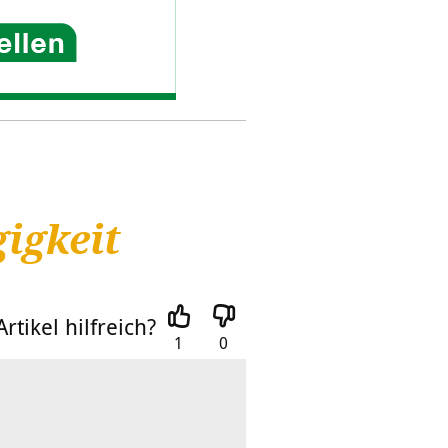
igkeit
rtikel hilfreich?
1
0