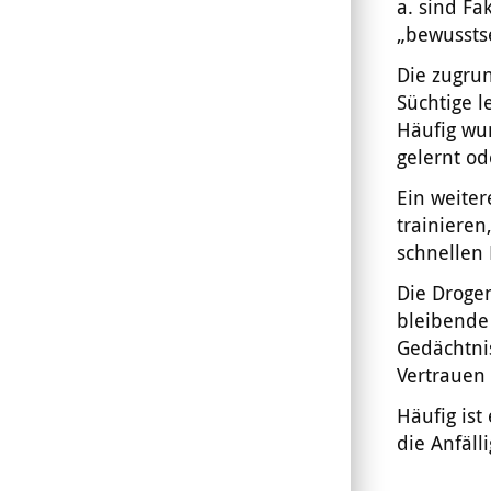
a. sind Fa
„bewussts
Die zugru
Süchtige l
Häufig wur
gelernt od
Ein weiter
trainieren
schnellen 
Die Drogen
bleibende 
Gedächtnis
Vertrauen 
Häufig ist
die Anfäll