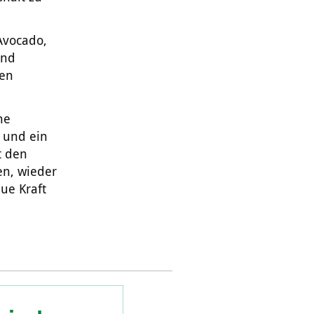
Avocado,
und
den
ne
 und ein
t den
en, wieder
ue Kraft