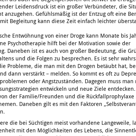
nder Leidensdruck ist ein großer Verbündeter, die Sit
 anzugehen. Gefühlsmäßig ist der Entzug oft eine Ber
mit Begleitung kann diese Zeit einfach leichter übers
ische Entwöhnung von einer Droge kann Monate bis Ja
ne Psychotherapie hilft bei der Motivation sowie der
ng. Daneben ist es auch von großer Bedeutung, die Gr
altens und die Folgen zu besprechen. Es ist sehr wahrs
 die Probleme, die man mit den Drogen betäubt hat, b
und dann verstärkt – melden. So kommt es oft zu Depr
tproblemen oder Angstzuständen. Dagegen muss man
sungsstrategien entwickeln und neue Ziele entdecken
von der Familie/Freunden und die Rückfallprophylaxe 
Themen. Daneben gilt es mit den Faktoren „Selbstvera
n.
ere die bei Süchtigen meist vorhandene Langeweile, l
nheit mit den Möglichkeiten des Lebens, die Sinnentl