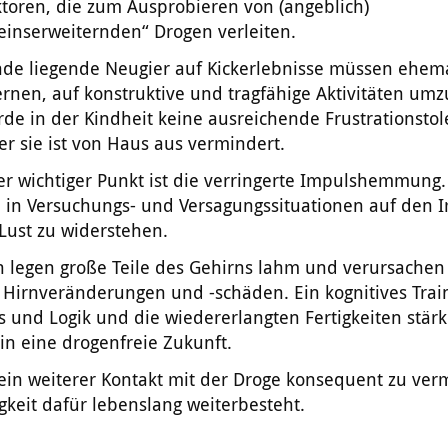
ktoren, die zum Ausprobieren von (angeblich)
einserweiternden“ Drogen verleiten.
nde liegende Neugier auf Kickerlebnisse müssen ehem
ernen, auf konstruktive und tragfähige Aktivitäten um
de in der Kindheit keine ausreichende Frustrationstol
er sie ist von Haus aus vermindert.
er wichtiger Punkt ist die verringerte Impulshemmung. 
, in Versuchungs- und Versagungssituationen auf den 
Lust zu widerstehen.
 legen große Teile des Gehirns lahm und verursachen 
Hirnveränderungen und -schäden. Ein kognitives Train
 und Logik und die wiedererlangten Fertigkeiten stär
in eine drogenfreie Zukunft.
 ein weiterer Kontakt mit der Droge konsequent zu ver
igkeit dafür lebenslang weiterbesteht.