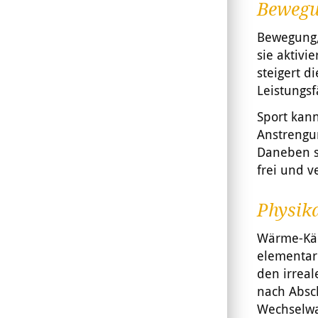
Bewegu
Bewegung, 
sie aktivi
steigert d
Leistungsf
Sport kann
Anstrengun
Daneben s
frei und 
Physika
Wärme-Kält
elementar
den irrea
nach Absc
Wechselw