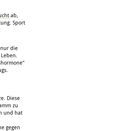
ucht
ab,
tung. Sport
 nur die
 Leben.
kshormone“
ugs.
e. Diese
ramm zu
n und hat
ne gegen