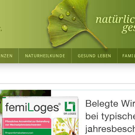
natürli
ge
,
ANZEN
NATURHEILKUNDE
GESUND LEBEN
FAMI