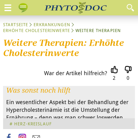
STARTSEITE
ERKRANKUNGEN
ERHÖHTE CHOLESTERINWERTE
WEITERE THERAPIEN
Weitere Therapien: Erhöhte
Cholesterinwerte
War der Artikel hilfreich?
2
0
Was sonst noch hilft
Ein wesentlicher Aspekt bei der Behandlung der
Hypercholesterinämie ist die Umstellung der
Ernährung – denn was man schwer loswerden
HERZ-KREISLAUF
kann, sollte man gar nicht erst aufnehmen…