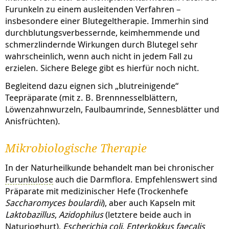
Furunkeln zu einem ausleitenden Verfahren –
insbesondere einer Blutegeltherapie. Immerhin sind
durchblutungsverbessernde, keimhemmende und
schmerzlindernde Wirkungen durch Blutegel sehr
wahrscheinlich, wenn auch nicht in jedem Fall zu
erzielen. Sichere Belege gibt es hierfür noch nicht.
Begleitend dazu eignen sich „blutreinigende“
Teepräparate (mit z. B. Brennnesselblättern,
Löwenzahnwurzeln, Faulbaumrinde, Sennesblätter und
Anisfrüchten).
Mikrobiologische Therapie
In der Naturheilkunde behandelt man bei chronischer
Furunkulose
auch die Darmflora. Empfehlenswert sind
Präparate mit medizinischer Hefe (Trockenhefe
Saccharomyces boulardii
), aber auch Kapseln mit
Laktobazillus
,
Azidophilus
(letztere beide auch in
Naturjoghurt),
Escherichia coli
,
Enterkokkus faecalis