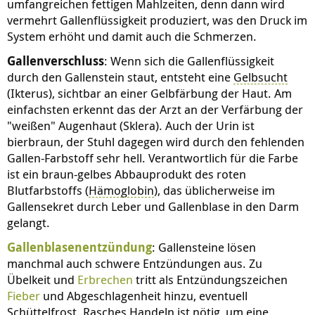
umfangreichen fettigen Mahlzeiten, denn dann wird
vermehrt Gallenflüssigkeit produziert, was den Druck im
System erhöht und damit auch die Schmerzen.
Gallenverschluss
: Wenn sich die Gallenflüssigkeit
durch den Gallenstein staut, entsteht eine
Gelbsucht
(Ikterus), sichtbar an einer Gelbfärbung der Haut. Am
einfachsten erkennt das der Arzt an der Verfärbung der
"weißen" Augenhaut (Sklera). Auch der Urin ist
bierbraun, der Stuhl dagegen wird durch den fehlenden
Gallen-Farbstoff sehr hell. Verantwortlich für die Farbe
ist ein braun-gelbes Abbauprodukt des roten
Blutfarbstoffs (
Hämoglobin
), das üblicherweise im
Gallensekret durch Leber und Gallenblase in den Darm
gelangt.
Gallenblasenentzündung
: Gallensteine lösen
manchmal auch schwere Entzündungen aus. Zu
Übelkeit und
Erbrechen
tritt als Entzündungszeichen
Fieber
und Abgeschlagenheit hinzu, eventuell
Schüttelfrost. Rasches Handeln ist nötig, um eine