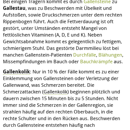
Bei einigen Trägern kommt es durch
Gallensteine
zu
Gallestau
, was zu Beschwerden mit Übelkeit und
Aufstoßen, sowie Druckschmerzen unter dem rechten
Rippenbogen führt. Auch die Fettverdauung ist oft
gestört, unter Umständen entsteht Mangel von
fettlöslichen Vitaminen (A, D, E und K). Neben
Gewichtsabnahme kommt es gelegentlich zu fettigem,
schmierigem Stuhl. Das gestörte Darmmilieu löst bei
manchen Gallenstein-Patienten
Durchfälle
,
Blähungen
,
Missempfindungen im Bauch oder
Bauchkrämpfe
aus.
Gallenkolik
: Nur in 10 % der Fälle kommt es zu einer
Einklemmung von Gallensteinen oder Verletzung der
Gallenwand, was Schmerzen bereitet. Die
Schmerzattacken (
Gallenkolik
) beginnen plötzlich und
dauern zwischen 15 Minuten bis zu 5 Stunden. Nicht
immer sind die Schmerzen in der Gallenregion, sie
strahlen häufig auf den rechten Oberbauch, in die
rechte Schulter und in den Rücken aus. Beschwerden
durch Gallensteine entstehen häufig nach