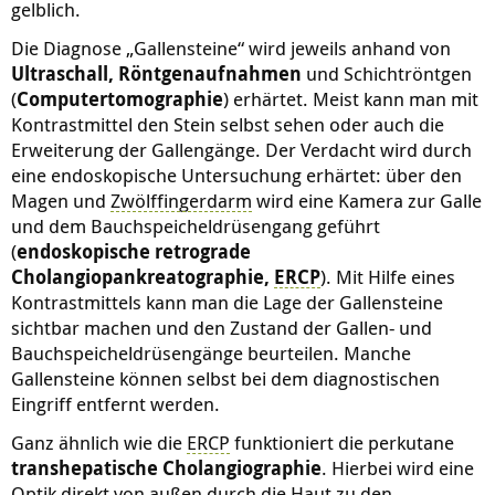
gelblich.
Die Diagnose „Gallensteine“ wird jeweils anhand von
Ultraschall, Röntgenaufnahmen
und Schichtröntgen
(
Computertomographie
) erhärtet. Meist kann man mit
Kontrastmittel den Stein selbst sehen oder auch die
Erweiterung der Gallengänge. Der Verdacht wird durch
eine endoskopische Untersuchung erhärtet: über den
Magen und
Zwölffingerdarm
wird eine Kamera zur Galle
und dem Bauchspeicheldrüsengang geführt
(
endoskopische retrograde
Cholangiopankreatographie,
ERCP
). Mit Hilfe eines
Kontrastmittels kann man die Lage der Gallensteine
sichtbar machen und den Zustand der Gallen- und
Bauchspeicheldrüsengänge beurteilen. Manche
Gallensteine können selbst bei dem diagnostischen
Eingriff entfernt werden.
Ganz ähnlich wie die
ERCP
funktioniert die perkutane
transhepatische Cholangiographie
. Hierbei wird eine
Optik direkt von außen durch die Haut zu den