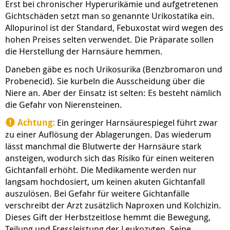
Erst bei chronischer Hyperurikämie und aufgetretenen
Gichtschäden setzt man so genannte Urikostatika ein.
Allopurinol ist der Standard, Febuxostat wird wegen des
hohen Preises selten verwendet. Die Präparate sollen
die Herstellung der Harnsäure hemmen.
Daneben gäbe es noch Urikosurika (Benzbromaron und
Probenecid). Sie kurbeln die Ausscheidung über die
Niere an. Aber der Einsatz ist selten: Es besteht nämlich
die Gefahr von Nierensteinen.
Achtung:
Ein geringer Harnsäurespiegel führt zwar
zu einer Auflösung der Ablagerungen. Das wiederum
lässt manchmal die Blutwerte der Harnsäure stark
ansteigen, wodurch sich das Risiko für einen weiteren
Gichtanfall erhöht. Die Medikamente werden nur
langsam hochdosiert, um keinen akuten Gichtanfall
auszulösen. Bei Gefahr für weitere Gichtanfälle
verschreibt der Arzt zusätzlich Naproxen und Kolchizin.
Dieses Gift der Herbstzeitlose hemmt die Bewegung,
Teilung und Fressleistung der Leukozyten. Seine