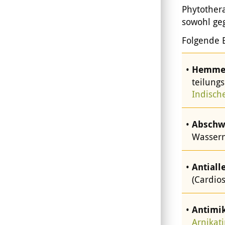
Phytothera
sowohl ge
Folgende 
Hemmen
teilung
Indisch
Abschw
Wasser
Antiall
(Cardio
Antimik
Arnikat