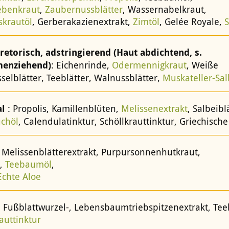
ebenkraut
,
Zaubernussblätter
, Wassernabelkraut,
skrautöl
, Gerberakazienextrakt,
Zimtöl
, Gelée Royale,
S
retorisch, adstringierend (Haut abdichtend, s.
enziehend)
: Eichenrinde,
Odermennigkraut
, Weiße
selblätter, Teeblätter, Walnussblätter,
Muskateller-Sal
al
: Propolis, Kamillenblüten,
Melissenextrakt
, Salbeibl
chöl
, Calendulatinktur, Schöllkrauttinktur, Griechisch
 Melissenblätterextrakt, Purpursonnenhutkraut,
s,
Teebaumöl
,
Echte Aloe
 Fußblattwurzel-, Lebensbaumtriebspitzenextrakt, Te
auttinktur