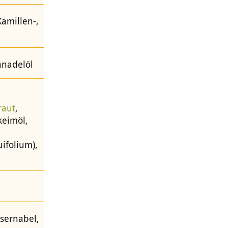
Kamillen-,
nnadelöl
raut
,
keimöl,
ifolium),
ssernabel,