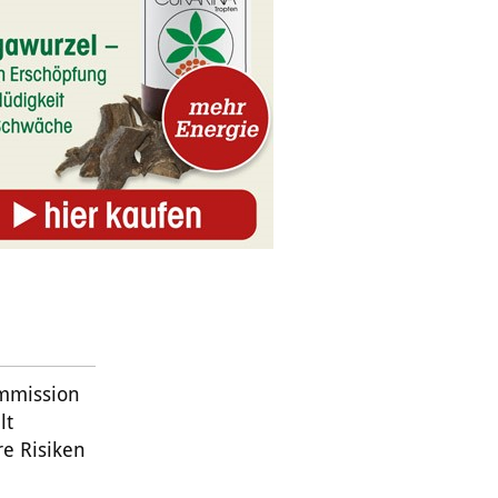
mmission
lt
e Risiken