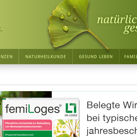
natürli
ge
,
ANZEN
NATURHEILKUNDE
GESUND LEBEN
FAMI