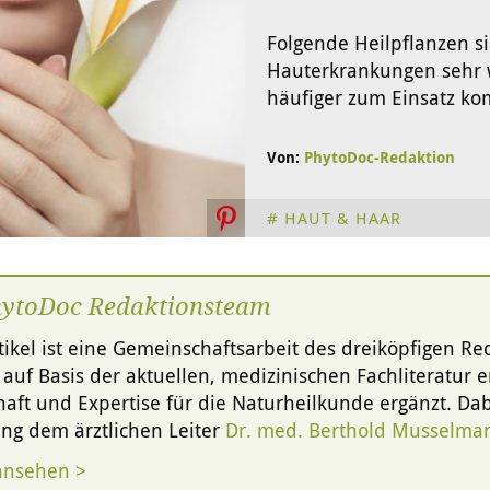
Folgende Heilpflanzen s
Hauterkrankungen sehr w
häufiger zum Einsatz k
Von:
PhytoDoc-Redaktion
HAUT & HAAR
hytoDoc Redaktionsteam
tikel ist eine Gemeinschaftsarbeit des dreiköpfigen R
g auf Basis der aktuellen, medizinischen Fachliteratur er
aft und Expertise für die Naturheilkunde ergänzt. Dabe
ng dem ärztlichen Leiter
Dr. med. Berthold Musselma
ansehen >