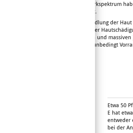
ein breites Wirkspektrum hab
abgesichert ist.
Bei der Behandlung der Haut s
das Ausmaß der Hautschädigu
Entzündungen und massiven
Antibiotikum
unbedingt Vorra
Etwa 50 P
E
hat etwa 
entweder 
bei der A