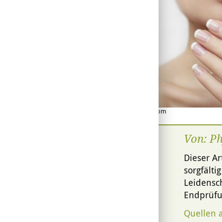
© marigo - Fotolia.com
Von: P
Dieser Ar
sorgfälti
Leidensch
Endprüfu
Quellen 