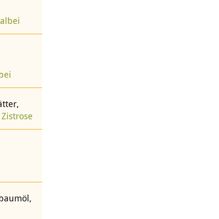
albei
bei
ätter,
e
Zistrose
ebaumöl,