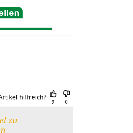
rtikel hilfreich?
9
0
el zu
en