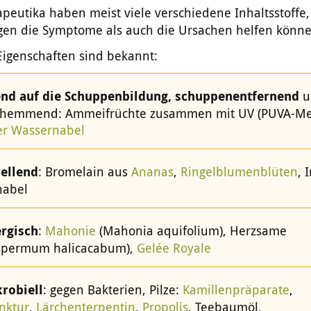
peutika haben meist viele verschiedene Inhaltsstoffe,
gen die Symptome als auch die Ursachen helfen könne
Eigenschaften sind bekannt:
d auf die Schuppenbildung, schuppenentfernend
u
shemmend: Ammeifrüchte zusammen mit UV (PUVA-Me
er Wassernabel
ellend
: Bromelain aus
Ananas
,
Ringelblumenblüten
, 
nabel
ergisch
:
Mahonie
(Mahonia aquifolium), Herzsame
spermum halicacabum),
Gelée Royale
robiell
: gegen Bakterien, Pilze:
Kamillenpräparate
,
inktur
,
Lärchenterpentin
,
Propolis
, Teebaumöl,