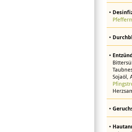
Desinfi
Pfeffer
Durchb
Entzün
Bitters
Taubnes
Sojaöl,
Pfingst
Herzsa
Geruch
Hautan