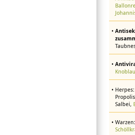
Ballonr
Johanni
Antisek
zusamm
Taubnes
Antivir
Knoblau
Herpes:
Propoli
Salbei,
Warzen:
Schöllkr