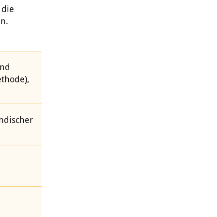
 die
n.
nd
thode),
Indischer