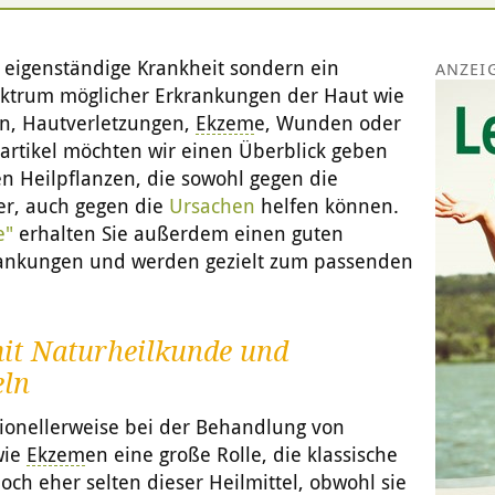
eigenständige Krankheit sondern ein
ektrum möglicher Erkrankungen der Haut wie
en, Hautverletzungen,
Ekzem
e, Wunden oder
artikel möchten wir einen Überblick geben
en Heilpflanzen, die sowohl gegen die
er, auch gegen die
Ursachen
helfen können.
e"
erhalten Sie außerdem einen guten
rankungen und werden gezielt zum passenden
it Naturheilkunde und
eln
tionellerweise bei der Behandlung von
wie
Ekzem
en eine große Rolle, die klassische
och eher selten dieser Heilmittel, obwohl sie