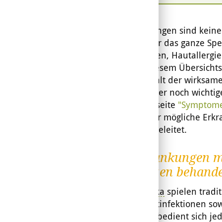
Hauterkrankungen sind keine 
Überbegriff für das ganze Sp
Hautinfektionen, Hautallergi
Warzen. In diesem Übersichts
über die Vielfalt der wirksam
Symptome, aber noch wichtig
Auf der Unterseite
"Symptom
Überblick über mögliche Erk
Artikel weitergeleitet.
Hauterkrankungen m
Heilpflanzen behand
Phytopharmaka
spielen tradi
Wunden, Hautinfektionen so
Dermatologie bedient sich jed