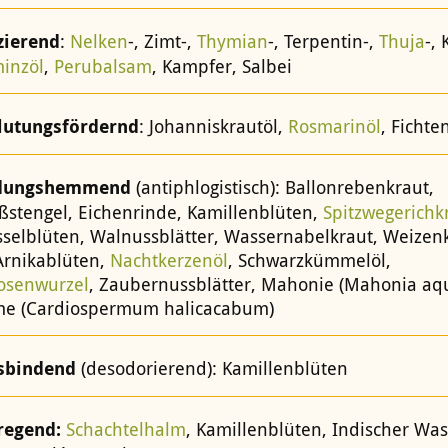
zierend
:
Nelken
-, Zimt-,
Thymian
-, Terpentin-,
Thuja
-, 
minzöl
,
Perubalsam
, Kampfer, Salbei
lutungsfördernd
: Johanniskrautöl,
Rosmarinöl
, Fichte
dungshemmend
(antiphlogistisch): Ballonrebenkraut,
üßstengel, Eichenrinde, Kamillenblüten,
Spitzwegerichk
selblüten, Walnussblätter, Wassernabelkraut, Weizen
 Arnikablüten,
Nachtkerzenöl
, Schwarzkümmelöl,
rosenwurzel
, Zaubernussblätter, Mahonie (Mahonia aqu
me (Cardiospermum halicacabum)
sbindend
(desodorierend): Kamillenblüten
regend:
Schachtelhalm
, Kamillenblüten, Indischer Wa