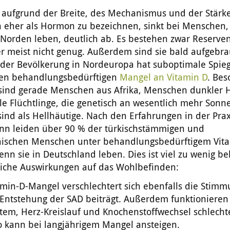
, aufgrund der Breite, des Mechanismus und der Stärke
 eher als Hormon zu bezeichnen, sinkt bei Menschen,
Norden leben, deutlich ab. Es bestehen zwar Reserven
r meist nicht genug. Außerdem sind sie bald aufgebra
e der Bevölkerung in Nordeuropa hat suboptimale Spie
nen behandlungsbedürftigen
Mangel an Vitamin D
. Bes
 sind gerade Menschen aus Afrika, Menschen dunkler 
ele Flüchtlinge, die genetisch an wesentlich mehr Sonne
sind als Hellhäutige. Nach den Erfahrungen in der Prax
n leiden über 90 % der türkischstämmigen und
ischen Menschen unter behandlungsbedürftigem Vita
nn sie in Deutschland leben. Dies ist viel zu wenig b
liche Auswirkungen auf das Wohlbefinden:
min-D-Mangel verschlechtert sich ebenfalls die Stimm
 Entstehung der SAD beiträgt. Außerdem funktionieren
em, Herz-Kreislauf und Knochenstoffwechsel schlecht
o kann bei langjährigem Mangel ansteigen.