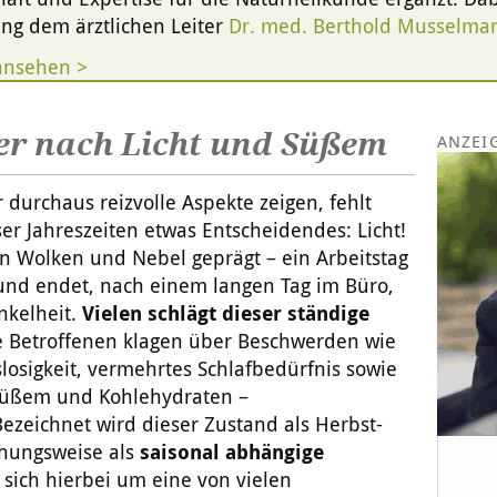
ng dem ärztlichen Leiter
Dr. med. Berthold Musselma
ansehen >
er nach Licht und Süßem
durchaus reizvolle Aspekte zeigen, fehlt
r Jahreszeiten etwas Entscheidendes: Licht!
en Wolken und Nebel geprägt – ein Arbeitstag
nd endet, nach einem langen Tag im Büro,
nkelheit.
Vielen schlägt dieser ständige
 Betroffenen klagen über Beschwerden wie
losigkeit, vermehrtes Schlafbedürfnis sowie
 Süßem und Kohlehydraten –
ezeichnet wird dieser Zustand als Herbst-
ehungsweise als
saisonal abhängige
t sich hierbei um eine von vielen