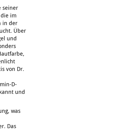
 seiner
 die im
 in der
ucht. Über
gel und
onders
Hautfarbe,
nlicht
is von Dr.
min-D-
ekannt und
ung, was
er. Das