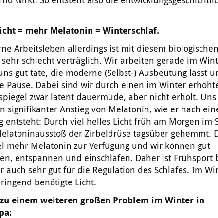
rnd wirkt. So entsteht also die entwicklungsgeschichtli
:
icht = mehr Melatonin = Winterschlaf.
e Arbeitsleben allerdings ist mit diesem biologische
ehr schlecht verträglich. Wir arbeiten gerade im Winte
uns gut täte, die moderne (Selbst-) Ausbeutung lässt u
e Pause. Dabei sind wir durch einen im Winter erhöht
piegel zwar latent dauermüde, aber nicht erholt. Uns 
n signifikanter Anstieg von Melatonin, wie er nach ei
 entsteht: Durch viel helles Licht früh am Morgen im
Melatoninausstoß der Zirbeldrüse tagsüber gehemmt. D
el mehr Melatonin zur Verfügung und wir können gut
ren, entspannen und einschlafen. Daher ist Frühsport
auch sehr gut für die Regulation des Schlafes. Im Win
ringend benötigte Licht.
 zu einem weiteren großen Problem im Winter in
pa: