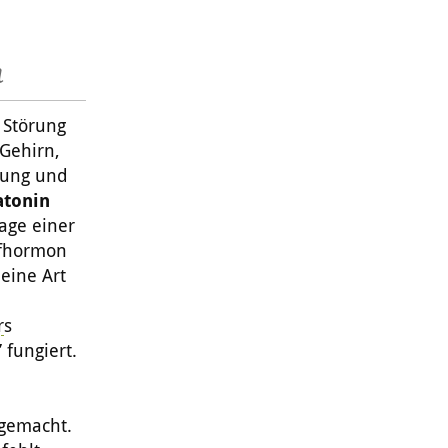
n
 Störung
 Gehirn,
mmung und
atonin
age einer
afhormon
eine Art
r
s
 fungiert.
 gemacht.