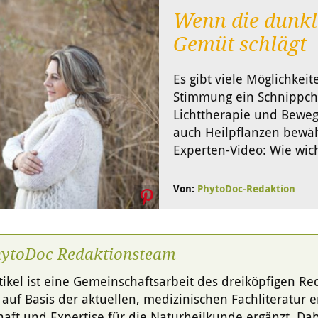
Wenn die dunkle
Gemüt schlägt
Es gibt viele Möglichkei
Stimmung ein Schnippch
Lichttherapie und Beweg
auch Heilpflanzen bewä
Experten-Video: Wie wich
Von:
PhytoDoc-Redaktion
hytoDoc Redaktionsteam
tikel ist eine Gemeinschaftsarbeit des dreiköpfigen R
g auf Basis der aktuellen, medizinischen Fachliteratur er
aft und Expertise für die Naturheilkunde ergänzt. Dabe