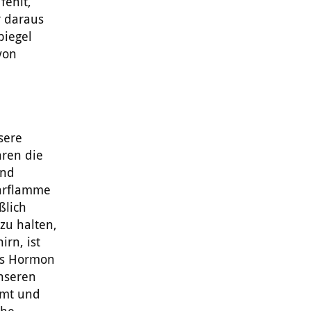
fehlt,
r daraus
piegel
von
sere
hren die
und
parflamme
ßlich
 zu halten,
irn, ist
das Hormon
unseren
hmt und