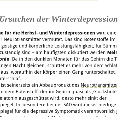
Ursachen der Winterdepressio
e für die Herbst- und Winterdepressionen
wird eine
 Neurotrans­mitter vermutet. Das sind Botenstoffe im
e geistige und körperliche Leistungsfähigkeit, für Sti
zuständig sind – am häufigsten diskutiert werden
Mel
onin
. Da in den dunklen Monaten für das Gehirn die T
langen Nacht gleichen, schüttet es mehr von dem Schl
aus, woraufhin der Körper einen Gang runterschaltet, 
terschlaf.
ist seinerseits ein Abbauprodukt des
Neurotransmitte
 einem Botenstoff, der im Gehirn quasi als ‚Glücksbote’
latonin ausgeschüttet wird, desto mehr sinkt der
piegel. Insbesondere bei der SAD wird dieser niedrige
piegel für die depressive Symptomatik verantwortlich