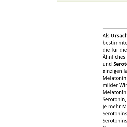
Als
Ursach
bestimmter
die für di
Ähnliches 
und
Serot
einzigen 
Melatonin 
milder Win
Melatonin 
Serotonin,
Je mehr Me
Serotonins
Serotonins