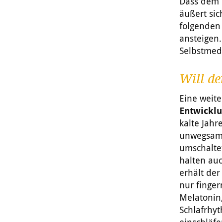
Dass dem 
äußert si
folgenden
ansteigen.
Selbstmed
Will de
Eine weite
Entwicklu
kalte Jahr
unwegsame
umschaltet
halten auc
erhält der
nur finger
Melatonin,
Schlaf­rhy