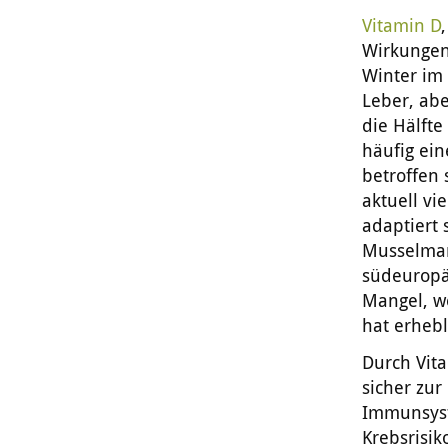
Vitamin D
Wirkungen
Winter im 
Leber, abe
die Hälft
häufig ei
betroffen
aktuell vi
adaptiert 
Musselman
südeuropä
Mangel, we
hat erheb
Durch Vita
sicher zur
Immunsyst
Krebsrisik