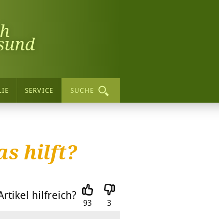
ch
sund
LIE
SERVICE
SUCHE
s hilft?
rtikel hilfreich?
93
3