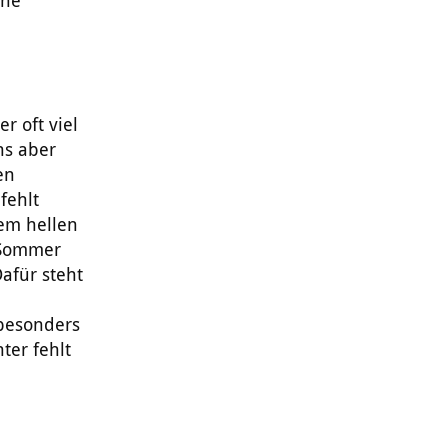
che
n
r oft viel
ns aber
en
fehlt
nem hellen
 Sommer
afür steht
 besonders
ter fehlt