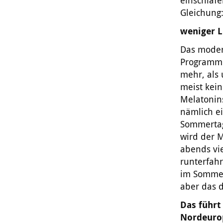
einschläfe
Gleichung
weniger L
Das modern
Programm s
mehr, als 
meist kein
Melatonins
nämlich ei
Sommertag
wird der 
abends vi
runterfah
im Sommer 
aber das d
Das führt
Nordeuro