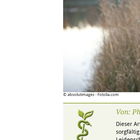
© absolutimages - Fotolia.com
Von: P
Dieser Ar
sorgfälti
Leidensch