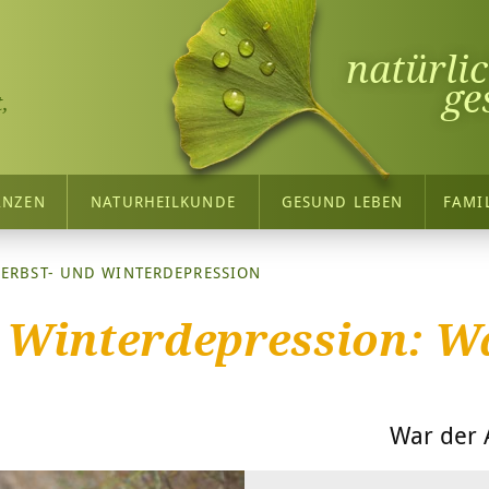
natürli
ge
,
ANZEN
NATURHEILKUNDE
GESUND LEBEN
FAMI
ERBST- UND WINTERDEPRESSION
 Winterdepression: Wa
War der A