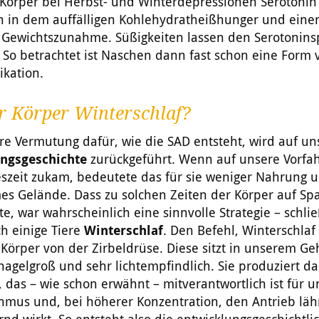
Körper bei Herbst- und Winterdepressionen Serotonin 
ch in dem auffälligen Kohlehydratheißhunger und eine
 Gewichtszunahme. Süßigkeiten lassen den Serotonins
 So betrachtet ist Naschen dann fast schon eine Form 
ikation.
r Körper Winterschlaf?
re Vermutung dafür, wie die SAD entsteht, wird auf un
ngsgeschichte
zurückgeführt. Wenn auf unsere Vorfa
eszeit zukam, bedeutete das für sie weniger Nahrung 
s Gelände. Dass zu solchen Zeiten der Körper auf S
e, war wahrscheinlich eine sinnvolle Strategie – schlie
h einige Tiere
Winterschlaf
. Den Befehl, Winterschlaf
 Körper von der Zirbeldrüse. Diese sitzt in unserem Geh
nagelgroß und sehr lichtempfindlich. Sie produziert 
 das – wie schon erwähnt – mitverantwortlich ist für 
thmus und, bei höherer Konzentration, den Antrieb lä