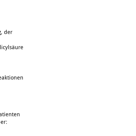
, der
licylsäure
eaktionen
atienten
er: