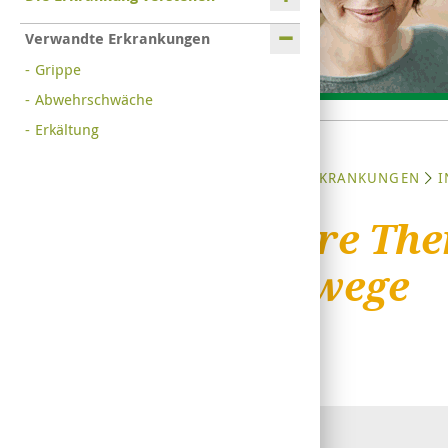
Verwandte Erkrankungen
Grippe
Abwehrschwäche
Erkältung
STARTSEITE
ERKRANKUNGEN
I
Weitere The
Atemwege