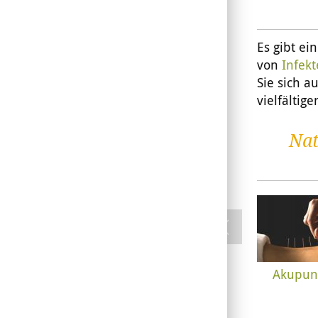
Es gibt e
von
Infek
Sie sich a
vielfältig
Nat
Akupun