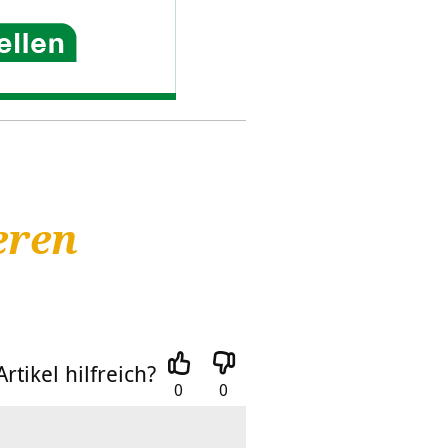
eren
rtikel hilfreich?
0
0