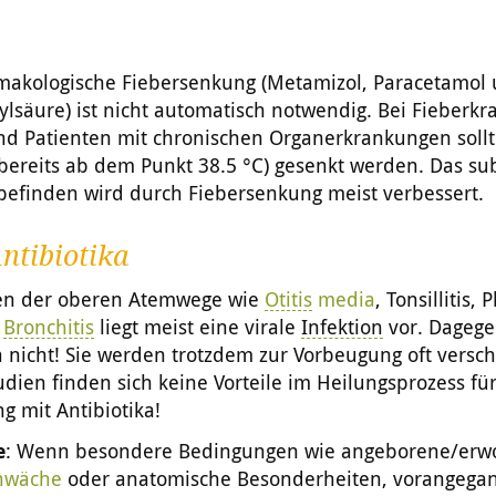
makologische Fiebersenkung (Metamizol, Paracetamol
cylsäure) ist nicht automatisch notwendig. Bei Fieberkr
nd Patienten mit chronischen Organerkrankungen soll
 bereits ab dem Punkt 38.5 °C) gesenkt werden. Das su
befinden wird durch Fiebersenkung meist verbessert.
ntibiotika
ten der oberen Atemwege wie
Otitis
media
, Tonsillitis, 
,
Bronchitis
liegt meist eine virale
Infektion
vor. Dagege
a nicht! Sie werden trotzdem zur Vorbeugung oft versc
udien finden sich keine Vorteile im Heilungsprozess für
 mit Antibiotika!
e
: Wenn besondere Bedingungen wie angeborene/erw
hwäche
oder anatomische Besonderheiten, vorangega