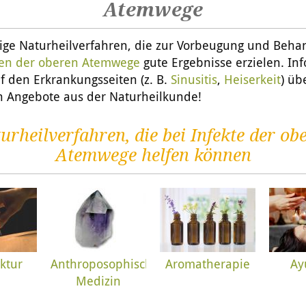
Atemwege
inige Naturheilverfahren, die zur Vorbeugung und Beh
ten der oberen Atemwege
gute Ergebnisse erzielen. In
uf den Erkrankungsseiten (z. B.
Sinusitis
,
Heiserkeit
) üb
en Angebote aus der Naturheilkunde!
urheilverfahren, die bei Infekte der ob
Atemwege helfen können
ktur
Anthroposophische
Aromatherapie
Ay
Medizin