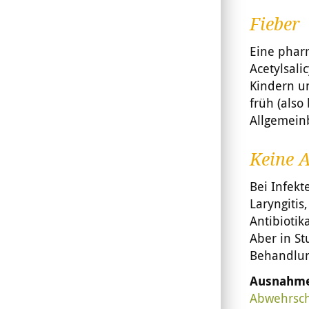
Fieber
Eine phar
Acetylsali
Kindern u
früh (also
Allgemein
Keine A
Bei Infek
Laryngitis
Antibiotik
Aber in St
Behandlung
Ausnahm
Abwehrsc