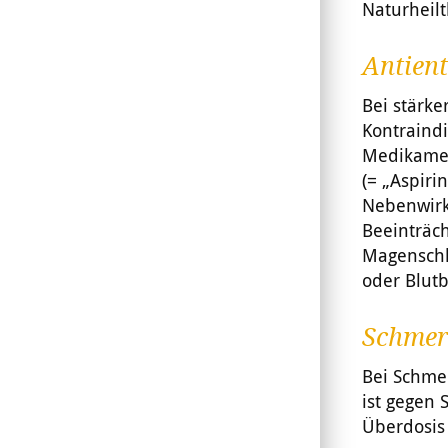
Naturheilt
Antien
Bei stärk
Kontraind
Medikament
(= „Aspiri
Nebenwirk
Beeinträc
Magenschl
oder Blut
Schmer
Bei Schme
ist gegen 
Überdosis 