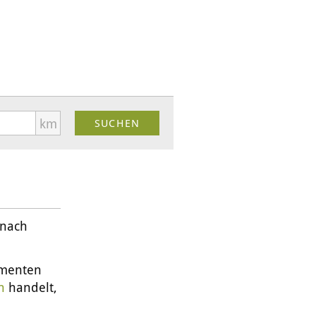
km
 nach
amenten
n
handelt,