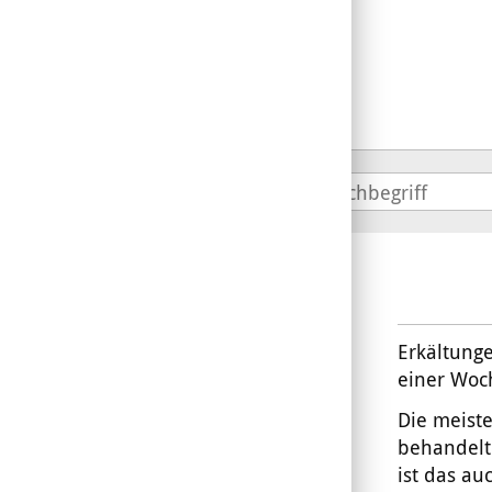
Erkältung
einer Woc
Die meist
behandelt
ist das a