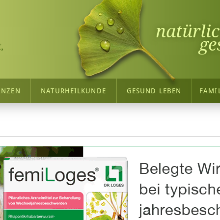
natürli
ge
,
ANZEN
NATURHEILKUNDE
GESUND LEBEN
FAMI