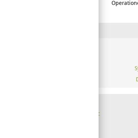
Operation
S
Über PhytoDoc
Werbung
Presse
Kontakt