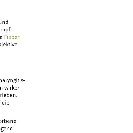
 und
ampf-
te
Fieber
bjektive
Pharyngitis-
n wirken
hrieben.
 die
orbene
ngene