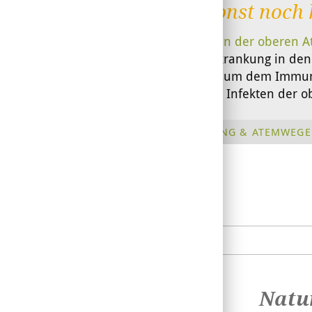
Was sonst noch h
Bei
Infekten der oberen 
um die Erkrankung in den
Vitamin C, um dem Immuns
harmlosen Infekten der o
ERKÄLTUNG & ATEMWEGE
Natur