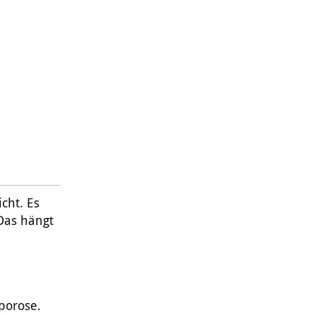
cht. Es
 Das hängt
porose.