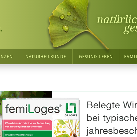
natürli
ge
,
ANZEN
NATURHEILKUNDE
GESUND LEBEN
FAMI