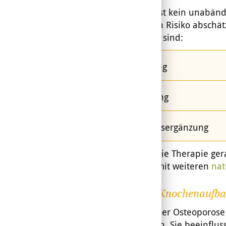
Osteoporose ist kein unabände
kann man sein Risiko abschätz
Komponenten sind:
Bewegung
Ernährung
Nahrungsergänzung
Ergänzt wird die Therapie ge
Osteoporose mit weiteren
nat
Künstlicher Knochenaufb
Bei bestehender Osteoporose 
Medikamenten. Sie beeinfluss