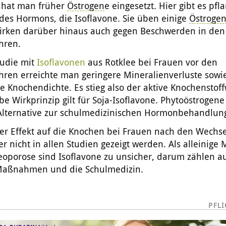
hat man früher
Östrogen
e eingesetzt. Hier gibt es pfl
des Hormons, die Isoflavone. Sie üben einige
Östroge
irken darüber hinaus auch gegen Beschwerden in den
hren.
tudie mit
Isoflavonen
aus Rotklee bei Frauen vor den
hren erreichte man geringere Mineralienverluste sowi
e Knochendichte. Es stieg also der aktive Knochenstof
be Wirkprinzip gilt für Soja-Isoflavone. Phytoöstrogene
Alternative zur schulmedizinischen Hormonbehandlun
ver Effekt auf die Knochen bei Frauen nach den Wechs
r nicht in allen Studien gezeigt werden. Als alleini
eoporose sind Isoflavone zu unsicher, darum zählen a
aßnahmen und die Schulmedizin.
PFL