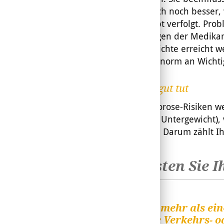
Effekt ist jedoch noch besser
Gesamtkonzept verfolgt. Probl
Nebenwirkungen der Medikam
der Knochendichte erreicht w
Osteoporose enorm an Wichtig
Wissen was gut tut
Fallen Osteoporose-Risiken 
Rauchen oder Untergewicht), 
entsprechend. Darum zählt Ih
Testen Sie 
1
/
8
Stürzen Sie mehr als ei
Anlässe wie Verkehrs- o