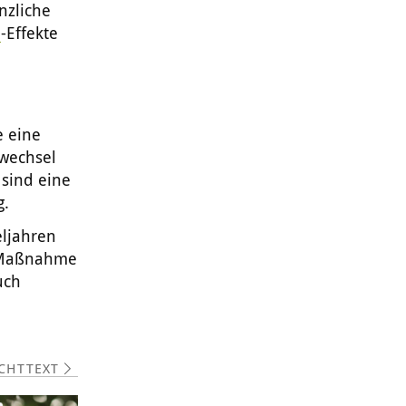
anzliche
n
-Effekte
e eine
fwechsel
 sind eine
g.
eljahren
ge Maßnahme
uch
ICHTTEXT