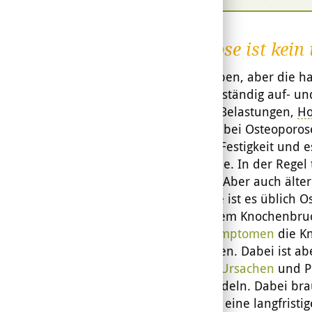
Osteoporose ist kein
Kaum zu glauben, aber die h
Sie werden beständig auf- un
die aktuellen Belastungen,
H
wird es, wenn bei Osteoporos
Knochen ihre Festigkeit und 
Knochenbrüche. In der Regel 
meist Frauen. Aber auch ält
drohen. Heute ist es üblich 
bereits zu einem Knochenbru
den
ersten Symptomen
die Kn
Griff bekommen. Dabei ist ab
individuellen
Ursachen
und P
zielgenau handeln. Dabei bra
Knochen zählt eine langfristig