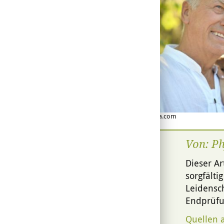
© aletia2011 - Fotolia.com
Von: P
Dieser Ar
sorgfälti
Leidensch
Endprüfu
Quellen 