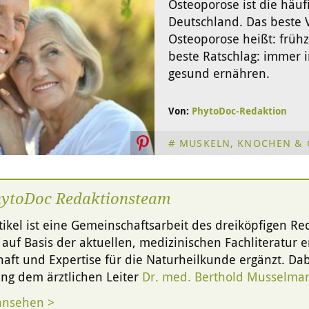
Osteoporose ist die häu
Deutschland
. Das beste
Osteoporose heißt: frühz
beste Ratschlag: immer 
gesund ernähren.
Von:
PhytoDoc-Redaktion
MUSKELN, KNOCHEN & 
hytoDoc Redaktionsteam
tikel ist eine Gemeinschaftsarbeit des dreiköpfigen R
g auf Basis der aktuellen, medizinischen Fachliteratur er
aft und Expertise für die Naturheilkunde ergänzt. Dabe
ng dem ärztlichen Leiter
Dr. med. Berthold Musselma
ansehen >