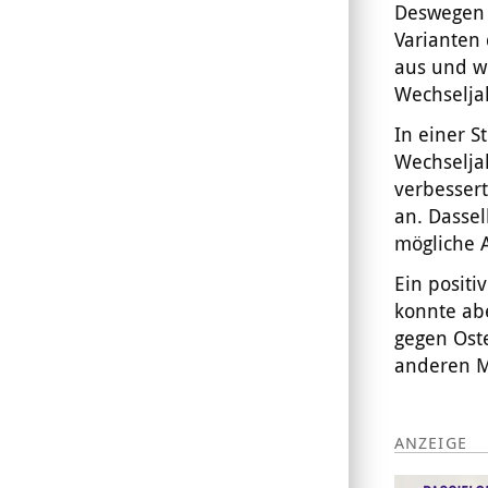
Deswegen 
Varianten 
aus und w
Wechselja
In einer S
Wechselja
verbessert
an. Dassel
mögliche 
Ein positi
konnte abe
gegen Ost
anderen M