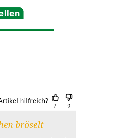
rtikel hilfreich?
7
0
en bröselt