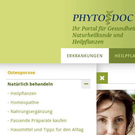
Ihr Portal für Gesundheit
Naturheilkunde und
Heilpflanzen
ERKRANKUNGEN
HEILPFL
Osteoporose
Natürlich behandeln
Heilpflanzen
Homöopathie
Nahrungsergänzung
Passende Präparate kaufen
Hausmittel und Tipps für den Alltag