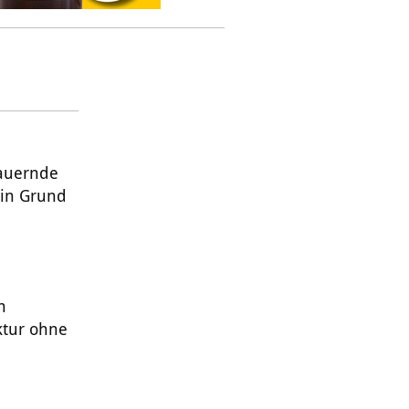
dauernde
ein Grund
n
ktur ohne