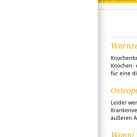
Warnze
Knochenbr
Knochen- 
für eine d
Osteop
Leider we
Krankenver
äußeren A
Wann/ 