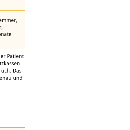
hemmer,
r,
onate
er Patient
atzkassen
ruch. Das
 genau und