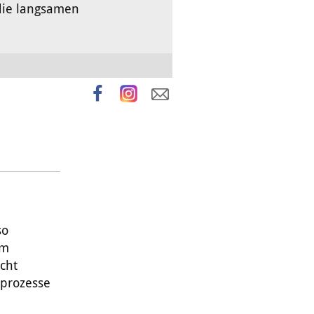
die langsamen
so
um
icht
sprozesse