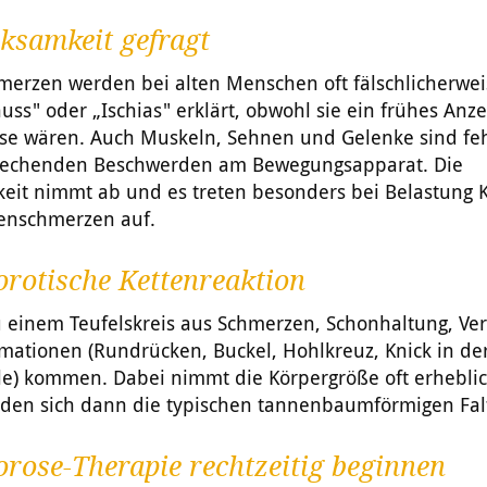
ksamkeit gefragt
merzen werden bei alten Menschen oft fälschlicherwei
ss" oder „Ischias" erklärt, obwohl sie ein frühes Anz
se wären. Auch Muskeln, Sehnen und Gelenke sind feh
rechenden Beschwerden am Bewegungsapparat. Die
keit nimmt ab und es treten besonders bei Belastung 
enschmerzen auf.
rotische Kettenreaktion
u einem Teufelskreis aus Schmerzen, Schonhaltung, V
mationen (Rundrücken, Buckel, Hohlkreuz, Knick in de
le) kommen. Dabei nimmt die Körpergröße oft erhebli
lden sich dann die typischen tannenbaumförmigen Fal
rose-Therapie rechtzeitig beginnen