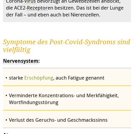
Corona-
Virus
bevorzugt an Gewebezellen andockt,
die ACE2-
Rezeptor
en besitzen. Das ist bei der Lunge
der Fall – und eben auch bei Nierenzellen.
Symptome des Post-Covid-Syndroms sind
vielfältig
Nervensystem
:
starke
Erschöpfung
, auch Fatigue genannt
Verminderte Konzentrations- und Merkfähigkeit,
Wortfindungsstörung
Verlust des Geruchs- und Geschmackssinns