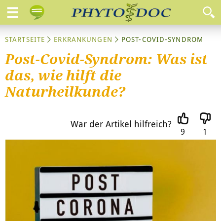
STARTSEITE
ERKRANKUNGEN
POST-COVID-SYNDROM
Post-Covid-Syndrom: Was ist
das, wie hilft die
Naturheilkunde?
War der Artikel hilfreich?
9
1