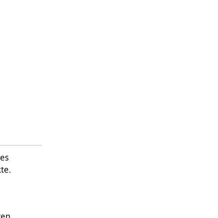
 es
te.
gen