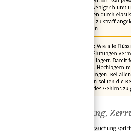
Compression:
Verletzung weniger blutet
bei Zerrungen durch elastis
jedoch nicht zu straff ange
unterbrechen.
Hochlagern:
Wie alle Flüss
lassen sich Blutungen verm
dem Herzen lagert. Damit f
zum Herzen. Hochlagern red
die Schwellungen. Bei all
Blutverlusten sollten die 
Versorgung des Gehirns zu 
Prellung, Zer
Von einer Verstauchung sprich