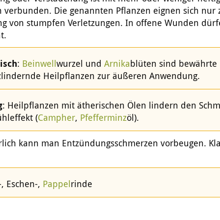
 verbunden. Die genannten Pflanzen eignen sich nur 
g von stumpfen Verletzungen. In offene Wunden dürf
t.
isch
:
Beinwell
wurzel und
Arnika
blüten
sind bewährte
lindernde Heilpflanzen zur äußeren Anwendung.
g
: Heilpflanzen mit ätherischen Ölen lindern den Sch
hleffekt (
Campher
,
Pfefferminz
öl).
rlich kann man Entzündungsschmerzen vorbeugen. Kla
-, Eschen-,
Pappel
rinde