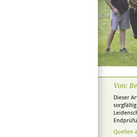
© ABDA
Von: R
Dieser Ar
sorgfälti
Leidensch
Endprüfu
Quellen 