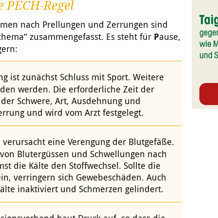
e PECH-Regel
hmen nach Prellungen und Zerrungen sind
hema“ zusammengefasst. Es steht für
P
ause,
gern:
g ist zunächst Schluss mit Sport. Weitere
en werden. Die erforderliche Zeit der
ch der Schwere, Art, Ausdehnung und
errung und wird vom Arzt festgelegt.
e verursacht eine Verengung der Blutgefäße.
g von Blutergüssen und Schwellungen nach
t die Kälte den Stoffwechsel. Sollte die
ein, verringern sich Gewebeschäden. Auch
lte inaktiviert und Schmerzen gelindert.
ionsverband baut Druck auf, so dass die