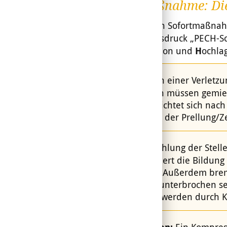
Sofortmaßnahme: Di
Die wichtigsten Sofortmaßna
unter dem Ausdruck „PECH-Sc
E
is,
C
ompression und
H
ochla
Pause:
Nach einer Verletzun
Belastungen müssen gemied
Inaktivität richtet sich na
Lokalisation der Prellung/Z
Eis:
Eine Kühlung der Stell
Das verhindert die Bildun
Prellungen. Außerdem brems
Blutzufuhr unterbrochen s
die Nerven werden durch Kä
Ein Kompress