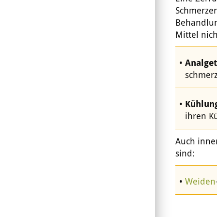
Schmerzen
Behandlun
Mittel nich
Analget
schmerz
Kühlun
ihren Kü
Auch inne
sind:
Weiden