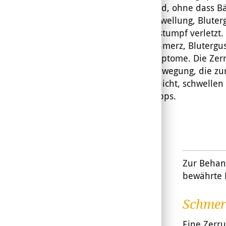
überdehnt wird, ohne dass B
Folge sind Schwellung, Blute
wird Gewebe stumpf verletzt.
trifft. Druckschmerz, Bluterg
typischen Symptome. Die Zerru
ruckartigen Bewegung, die zu
Diese reißen nicht, schwellen
unsere SOS-Tipps.
Zur Behan
bewährte 
Schmer
Eine Zerru