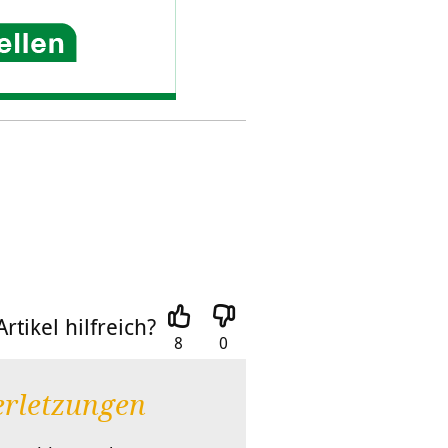
rtikel hilfreich?
8
0
erletzungen