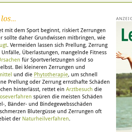
, los…
 mit dem Sport beginnt, riskiert Zerrungen
er sollte daher Grundwissen mitbringen, wie
ugt
. Vermeiden lassen sich Prellung, Zerrung
 Unfälle, Überlastungen, mangelnde Fitness
Ursachen
für Sportverletzungen sind so
selbst. Bei kleineren Zerrungen und
ittel
und die
Phytotherapie
, um schnell
ine Prellung oder Zerrung ernsthafte Schäden
hen hinterlässt, rettet ein
Arztbesuch
die
oseverfahren
spüren die meisten Schäden
kel-, Bänder- und Bindegewebsschäden
 schmerzen Blutergüsse und Zerrungen oft
ebiet der
Naturheilverfahren
.