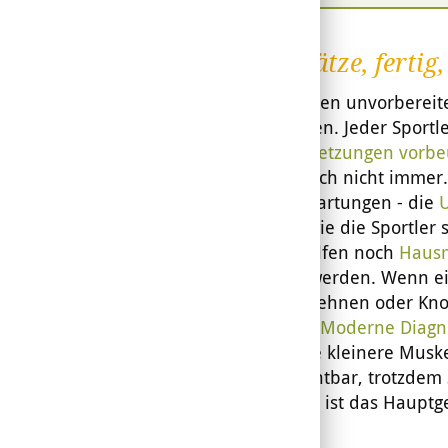
Auf die Plätze, fertig
Wer vollkommen unvorbereitet
oder Prellungen. Jeder Sportl
man
Sportverletzungen vorbe
und Co dennoch nicht immer.
und hohe Erwartungen - die
verschieden wie die Sportler 
Prellungen helfen noch
Hausm
wieder fit zu werden. Wenn e
an Muskeln, Sehnen oder Knoc
Sportkarriere.
Moderne Diagn
auf. Aber viele kleinere Mus
bleiben unsichtbar, trotzdem
erheblich. Das ist das Hauptg