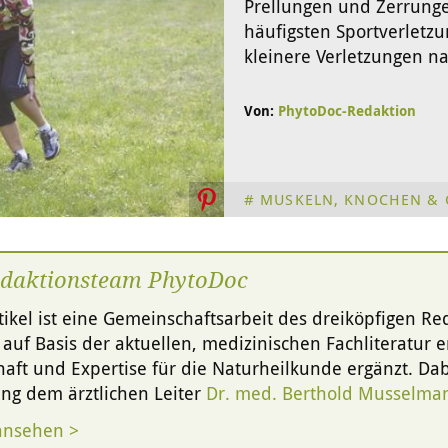
Prellungen und Zerrung
häufigsten Sportverletzu
kleinere Verletzungen n
Von:
PhytoDoc-Redaktion
MUSKELN, KNOCHEN & 
edaktionsteam PhytoDoc
tikel ist eine Gemeinschaftsarbeit des dreiköpfigen R
g auf Basis der aktuellen, medizinischen Fachliteratur er
aft und Expertise für die Naturheilkunde ergänzt. Dabe
ng dem ärztlichen Leiter
Dr. med. Berthold Musselma
ansehen >