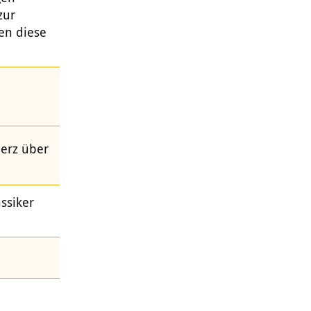
zur
en diese
merz über
ssiker