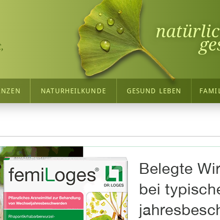
natürli
ge
,
ANZEN
NATURHEILKUNDE
GESUND LEBEN
FAMI