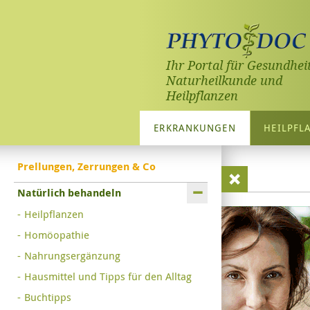
Ihr Portal für Gesundheit
Naturheilkunde und
Heilpflanzen
ERKRANKUNGEN
HEILPFL
Prellungen, Zerrungen & Co
Natürlich behandeln
Heilpflanzen
Homöopathie
Nahrungsergänzung
Hausmittel und Tipps für den Alltag
Buchtipps