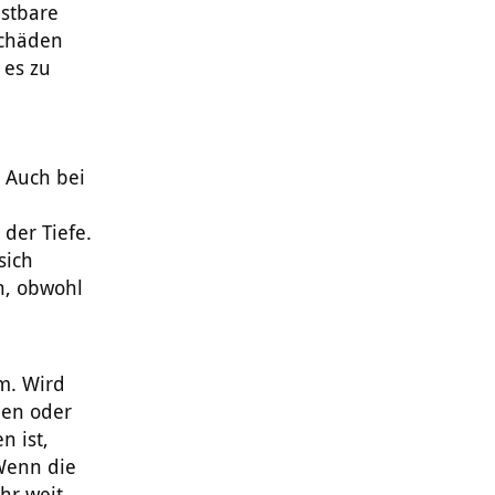
astbare
Schäden
 es zu
. Auch bei
der Tiefe.
sich
h, obwohl
m. Wird
men oder
n ist,
 Wenn die
hr weit