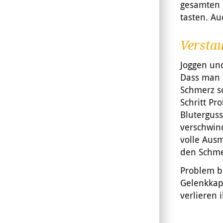
gesamten 
tasten. Au
Versta
Joggen un
Dass man f
Schmerz s
Schritt Pr
Blutergus
verschwin
volle Ausm
den Schme
Problem b
Gelenkkaps
verlieren 