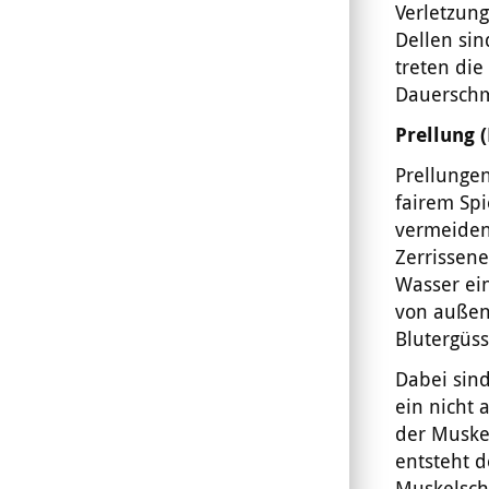
Verletzun
Dellen sin
treten di
Dauersch
Prellung 
Prellungen
fairem Sp
vermeiden.
Zerrissen
Wasser ein
von außen 
Blutergüss
Dabei sin
ein nicht
der Muske
entsteht d
Muskelsche