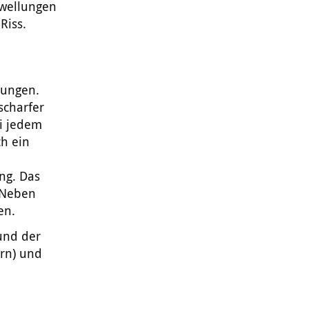
hwellungen
Riss.
hungen.
scharfer
ei jedem
ch ein
ng. Das
. Neben
en.
und der
ern) und