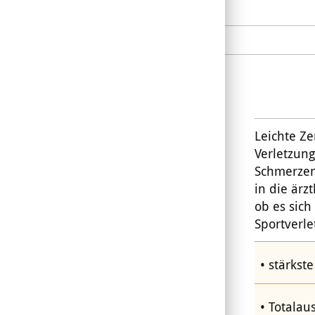
Leichte Z
Verletzung
Schmerzen
in die ärz
ob es sic
Sportverl
stärkst
Totalau