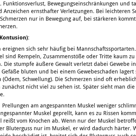
g. Funktionsverlust, Bewegungseinschränkungen und t
d Anzeichen ernsthafter Verletzungen. Bei leichteren 
e Schmerzen nur in Bewegung auf, bei stärkeren kommt
merzen.
(Kontusion)
:
 ereignen sich sehr häufig bei Mannschaftssportarten
iel sind Rempeln, Zusammenstöße oder Tritte kaum zu
 Die stumpfe äußere Gewalt verletzt dabei Gewebe in 
e Gefäße bluten und bei einem Gewebeschaden lagert 
 (Ödem, Schwellung). Die Schmerzen sind oft erheblic
zunächst nicht viel zu sehen ist. Später sieht man die
e.
d Prellungen am angespannten Muskel weniger schlim
 angespannter Muskel geprellt, kann es zu Rissen kom
l reißt vom Knochen ab. Wenn nur der Muskel betroffe
er Bluterguss nur im Muskel, er wird dadurch härter.
ide beschädigt ist, breitet sich der Bluterguss auch se