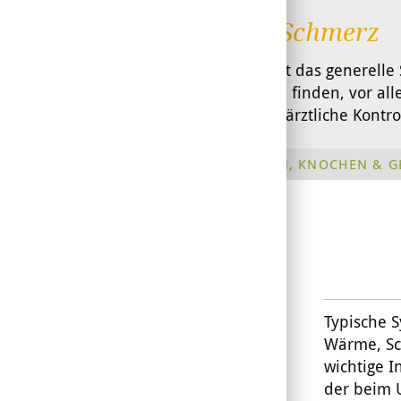
Stopp Schmerz
Schmerz ist das generell
den Grund finden, vor alle
Sicherheit ärztliche Kontr
MUSKELN, KNOCHEN & G
Typische 
Wärme, Sc
wichtige I
der beim 