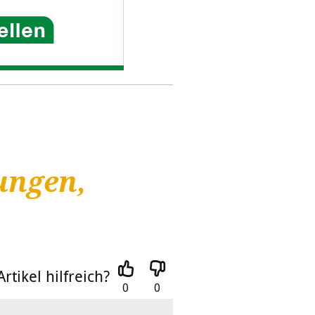
ungen,
rtikel hilfreich?
0
0