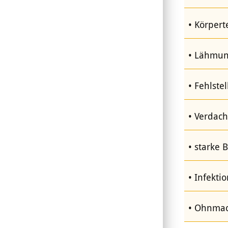
Körperte
Lähmun
Fehlste
Verdach
starke 
Infektio
Ohnmach