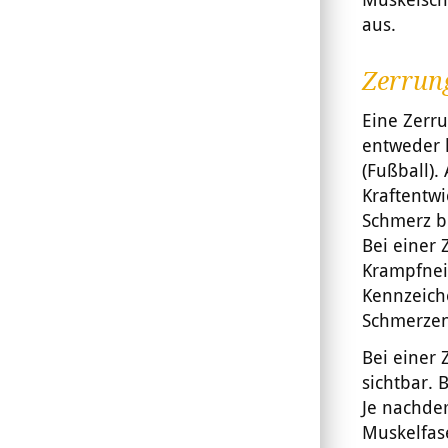
aus.
Zerrung
Eine Zerr
entweder l
(Fußball).
Kraftentwi
Schmerz b
Bei einer 
Krampfneig
Kennzeich
Schmerzen
Bei einer
sichtbar.
Je nachde
Muskelfase