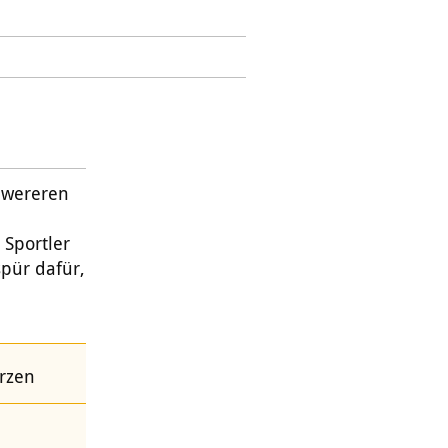
hwereren
Sportler
spür dafür,
erzen