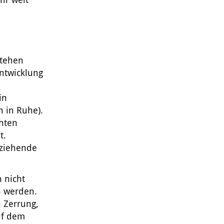
stehen
entwicklung
e
in
 in Ruhe).
öhten
t.
 ziehende
 nicht
n werden.
 Zerrung,
uf dem