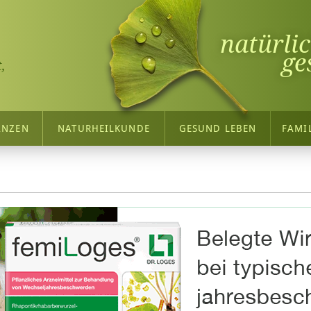
natürli
ge
,
ANZEN
NATURHEILKUNDE
GESUND LEBEN
FAMI