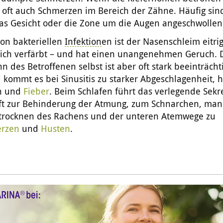
 oft auch Schmerzen im Bereich der Zähne. Häufig sin
das Gesicht oder die Zone um die Augen angeschwollen
von bakteriellen
Infektion
en ist der Nasenschleim eitrig
lich verfärbt – und hat einen unangenehmen Geruch. 
n des Betroffenen selbst ist aber oft stark beeinträchti
 kommt es bei Sinusitis zu starker Abgeschlagenheit, 
ln und
Fieber
. Beim Schlafen führt das verlegende Sekr
 oft zur Behinderung der Atmung, zum Schnarchen, ma
trocknen des Rachens und der unteren Atemwege zu
erzen
und
Husten
.