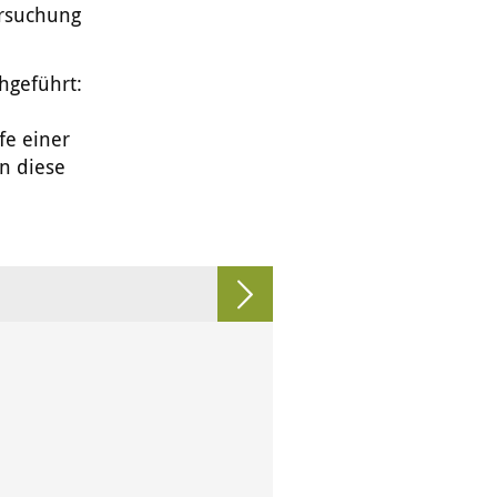
ersuchung
chgeführt:
fe einer
n diese