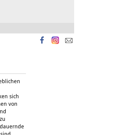
eblichen
ken sich
men von
und
 zu
t dauernde
sind,