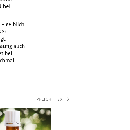
d bei
.
 – gelblich
Der
gt.
häufig auch
et bei
nchmal
PFLICHTTEXT