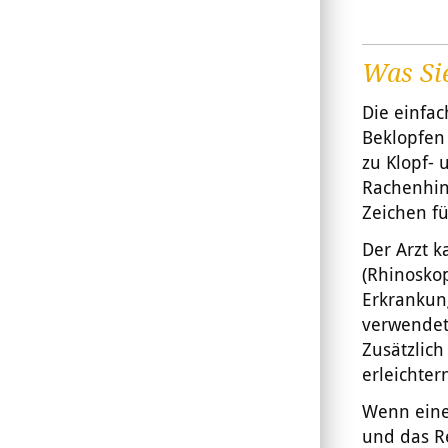
Was Si
Die einfac
Beklopfen
zu Klopf- 
Rachenhin
Zeichen für
Der Arzt 
(Rhinoskop
Erkrankun
verwendet
Zusätzlich
erleichter
Wenn eine
und das R