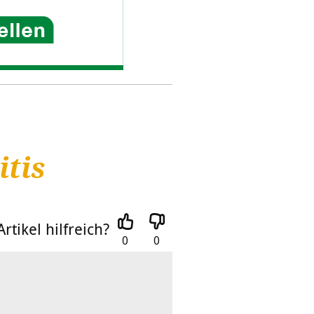
tis
rtikel hilfreich?
0
0