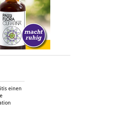
itis einen
he
ation