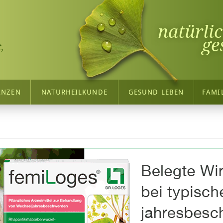
natürli
ge
,
ANZEN
NATURHEILKUNDE
GESUND LEBEN
FAMI