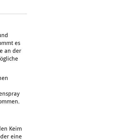
 und
kommt es
ße an der
ögliche
hen
senspray
ekommen.
 den Keim
der eine