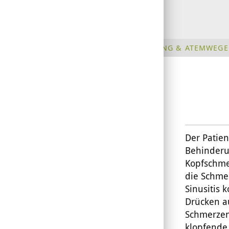
ERKÄLTUNG & ATEMWEGE
Der Patie
Behinderu
Kopfschme
die Schme
Sinusitis
Drücken a
Schmerzen
klopfende