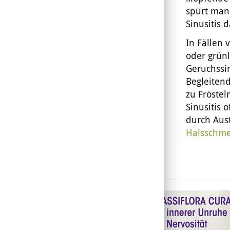
spürt man
Sinusitis 
In Fällen 
oder grün
Geruchssin
Begleitend
zu Fröste
Sinusitis
durch Aus
Halsschm