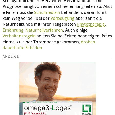
Schlaganfall und im Herz einen Herzinfarkt aus. Die
Prognose hängt von einem schnellen Eingreifen ab.
Akut
e Fälle muss die
Schulmedizin
behandeln, daran führt
kein Weg vorbei. Bei der
Vorbeugung
aber zählt die
Naturheilkunde mit ihren Teilgebieten
Phytotherapie
,
Ernährung
,
Naturheilverfahren
. Auch einige
Verhaltensregeln
sollten Sie bei Zeiten beherzigen. Ist es
einmal zu einer Thrombose gekommen,
drohen
dauerhafte Schäden
.