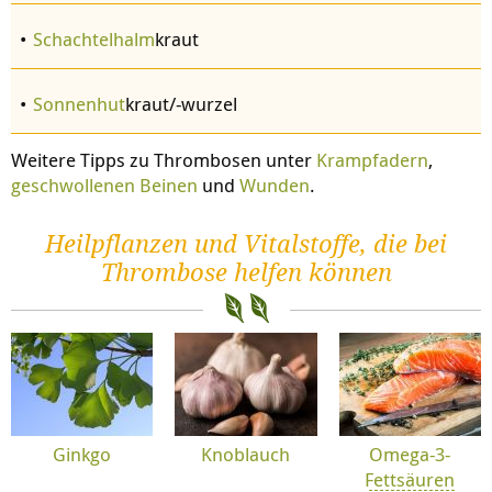
Schachtelhalm
kraut
Sonnenhut
kraut/-wurzel
Weitere Tipps zu Thrombosen unter
Krampfadern
,
geschwollenen Beinen
und
Wunden
.
Heilpflanzen und Vitalstoffe, die bei
Thrombose helfen können
Ginkgo
Knoblauch
Omega-3-
Fettsäuren