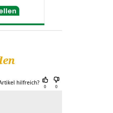
den
rtikel hilfreich?
0
0