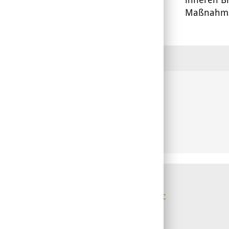
Maßnahme
Über PhytoDoc
Werbung
Presse