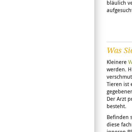
bläulich v
aufgesuch
Was Si
Kleinere
W
werden. H
verschmut
Tieren is
gegebenenf
Der Arzt 
besteht.
Befinden s
diese fac
inneren Bl