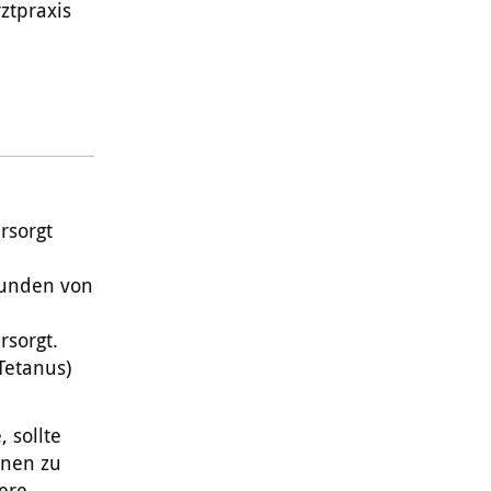
ztpraxis
rsorgt
wunden von
rsorgt.
Tetanus)
 sollte
nnen zu
ere