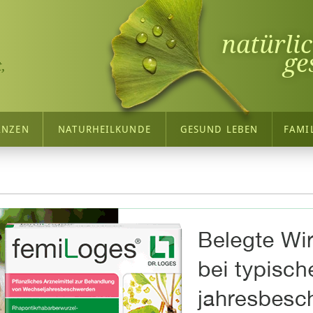
natürli
ge
,
ANZEN
NATURHEILKUNDE
GESUND LEBEN
FAMI