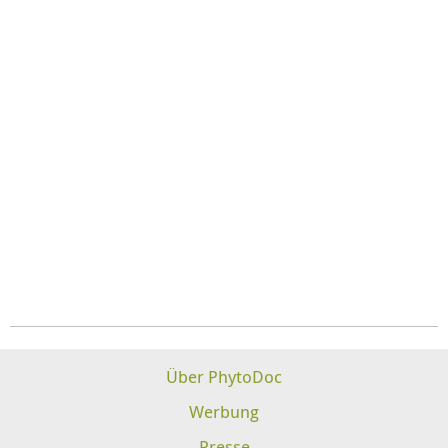
Über PhytoDoc
Werbung
Presse