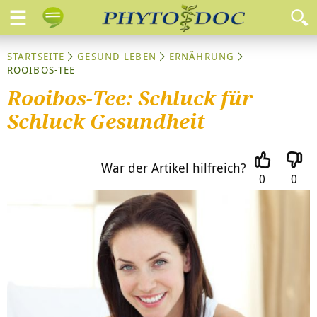
STARTSEITE
GESUND LEBEN
ERNÄHRUNG
ROOIBOS-TEE
Rooibos-Tee: Schluck für
Schluck Gesundheit
War der Artikel hilfreich?
0
0