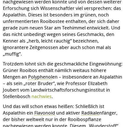
nachgewiesen werden konnte und von dessen weiterer
Erforschung sich Wissenschaftler viel versprechen: das
Aspalathin. Dieses ist besonders im grünen, noch
unfermentierten Rooibostee enthalten, der sich daher
gerade zum neuen Star am Teehimmel entwickelt. Und
das nicht unbedingt wegen seines Geschmacks, den
Kenner als „herb, leicht rauchig“ bezeichnen,
ignorantere Zeitgenossen aber auch schon mal als
„muffig“.
Trotzdem lohnt sich die geschmackliche Eingewöhnung:
Grüner Rooibos enthält nämlich weitaus höhere
Mengen an
Polyphenol
en – insbesondere an Aspalathin
– als sein „roter Bruder“, wie Professor Elizabeth
Joubert vom Landwirtschaftsforschungsinstitut in
Stellenbosch
nachwies
.
Und das will schon etwas heißen: Schließlich ist
Aspalathin ein
Flavonoid
und aktiver
Radikale
nfänger,
der bisher weltweit nur in der Rooibospflanze
nachgewiesen werden konnte. Diesem „Wunderstoff“