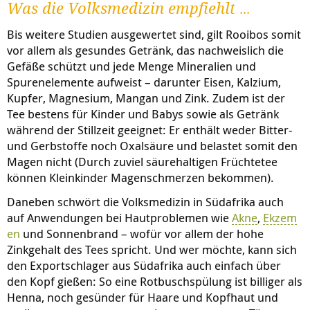
Was die Volksmedizin empfiehlt …
Bis weitere Studien ausgewertet sind, gilt Rooibos somit
vor allem als gesundes Getränk, das nachweislich die
Gefäße schützt und jede Menge Mineralien und
Spurenelemente aufweist – darunter Eisen, Kalzium,
Kupfer, Magnesium, Mangan und Zink. Zudem ist der
Tee bestens für Kinder und Babys sowie als Getränk
während der Stillzeit geeignet: Er enthält weder Bitter-
und Gerbstoffe noch Oxalsäure und belastet somit den
Magen nicht (Durch zuviel säurehaltigen Früchtetee
können Kleinkinder Magenschmerzen bekommen).
Daneben schwört die Volksmedizin in Südafrika auch
auf Anwendungen bei Hautproblemen wie
Akne
,
Ekzem
en
und Sonnenbrand – wofür vor allem der hohe
Zinkgehalt des Tees spricht. Und wer möchte, kann sich
den Exportschlager aus Südafrika auch einfach über
den Kopf gießen: So eine Rotbuschspülung ist billiger als
Henna, noch gesünder für Haare und Kopfhaut und