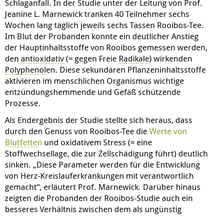
Schlaganfall. In der Studie unter der Leitung von Prof.
Jeanine L. Marnewick tranken 40 Teilnehmer sechs
Wochen lang täglich jeweils sechs Tassen Rooibos-Tee.
Im Blut der Probanden konnte ein deutlicher Anstieg
der Hauptinhaltsstoffe von Rooibos gemessen werden,
den
antioxidativ
(= gegen Freie
Radikale
) wirkenden
Polyphenol
en. Diese sekundären Pflanzeninhaltsstoffe
aktivieren im menschlichen Organismus wichtige
entzündungshemmende und Gefäß schützende
Prozesse.
Als Endergebnis der Studie stellte sich heraus, dass
durch den Genuss von Rooibos-Tee die
Werte von
Blutfette
n
und oxidativem Stress (= eine
Stoffwechsellage, die zur Zellschädigung führt) deutlich
sinken. „Diese Parameter werden für die Entwicklung
von Herz-Kreislauferkrankungen mit verantwortlich
gemacht“, erläutert Prof. Marnewick. Darüber hinaus
zeigten die Probanden der Rooibos-Studie auch ein
besseres Verhältnis zwischen dem als ungünstig