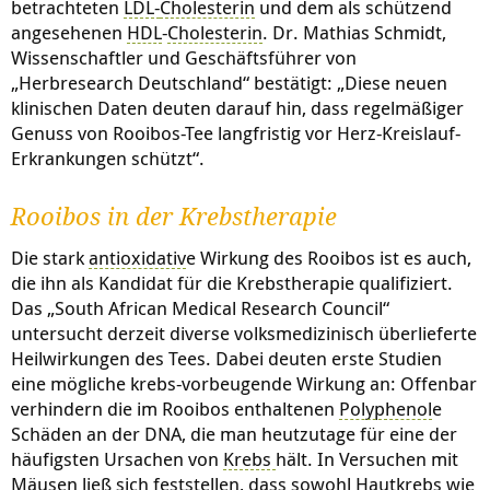
betrachteten
LDL-
Cholesterin
und dem als schützend
angesehenen
HDL
-
Cholesterin
. Dr. Mathias Schmidt,
Wissenschaftler und Geschäftsführer von
„Herbresearch Deutschland“ bestätigt: „Diese neuen
klinischen Daten deuten darauf hin, dass regelmäßiger
Genuss von Rooibos-Tee langfristig vor Herz-Kreislauf-
Erkrankungen schützt“.
Rooibos in der Krebstherapie
Die stark
antioxidativ
e Wirkung des Rooibos ist es auch,
die ihn als Kandidat für die Krebstherapie qualifiziert.
Das „South African Medical Research Council“
untersucht derzeit diverse volksmedizinisch überlieferte
Heilwirkungen des Tees. Dabei deuten erste Studien
eine mögliche krebs-vorbeugende Wirkung an: Offenbar
verhindern die im Rooibos enthaltenen
Polyphenol
e
Schäden an der DNA, die man heutzutage für eine der
häufigsten Ursachen von
Krebs
hält. In Versuchen mit
Mäusen ließ sich feststellen, dass sowohl Hautkrebs wie