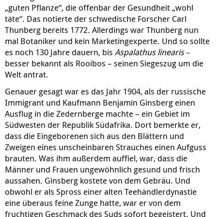
„guten Pflanze“, die offenbar der Gesundheit „wohl
täte“. Das notierte der schwedische Forscher Carl
Thunberg bereits 1772. Allerdings war Thunberg nun
mal Botaniker und kein Marketingexperte. Und so sollte
es noch 130 Jahre dauern, bis
Aspalathus linearis
–
besser bekannt als Rooibos – seinen Siegeszug um die
Welt antrat.
Genauer gesagt war es das Jahr 1904, als der russische
Immigrant und Kaufmann Benjamin Ginsberg einen
Ausflug in die Zedernberge machte – ein Gebiet im
Südwesten der Republik Südafrika. Dort bemerkte er,
dass die Eingeborenen sich aus den Blättern und
Zweigen eines unscheinbaren Strauches einen Aufguss
brauten. Was ihm außerdem auffiel, war, dass die
Männer und Frauen ungewöhnlich gesund und frisch
aussahen. Ginsberg kostete von dem Gebräu. Und
obwohl er als Spross einer alten Teehändlerdynastie
eine überaus feine Zunge hatte, war er von dem
fruchtigen Geschmack des Suds sofort begeistert. Und