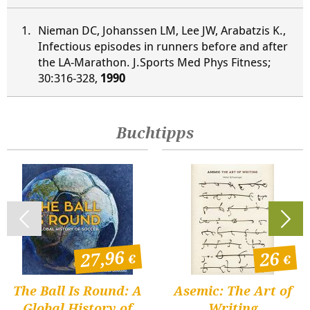
Nieman DC, Johanssen LM, Lee JW, Arabatzis K.,
Infectious episodes in runners before and after
the LA-Marathon. J.Sports Med Phys Fitness;
30:316-328,
1990
Buchtipps
27,96
26
The Ball Is Round: A
Asemic: The Art of
Global History of
Writing