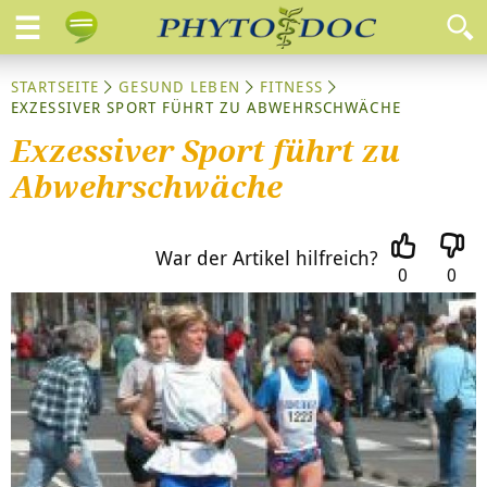
STARTSEITE
GESUND LEBEN
FITNESS
EXZESSIVER SPORT FÜHRT ZU ABWEHRSCHWÄCHE
Exzessiver Sport führt zu
Abwehrschwäche
War der Artikel hilfreich?
0
0