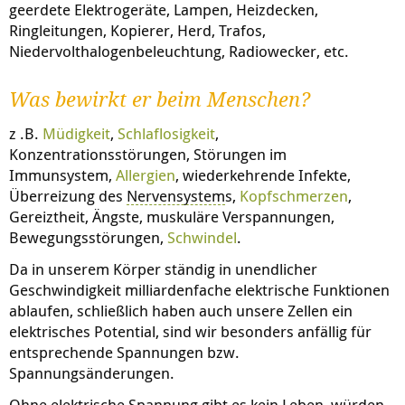
geerdete Elektrogeräte, Lampen, Heizdecken,
Ringleitungen, Kopierer, Herd, Trafos,
Niedervolthalogenbeleuchtung, Radiowecker, etc.
Was bewirkt er beim Menschen?
z .B.
Müdigkeit
,
Schlaflosigkeit
,
Konzentrationsstörungen, Störungen im
Immunsystem,
Allergien
, wiederkehrende Infekte,
Überreizung des
Nervensystem
s,
Kopfschmerzen
,
Gereiztheit, Ängste, muskuläre Verspannungen,
Bewegungsstörungen,
Schwindel
.
Da in unserem Körper ständig in unendlicher
Geschwindigkeit milliardenfache elektrische Funktionen
ablaufen, schließlich haben auch unsere Zellen ein
elektrisches Potential, sind wir besonders anfällig für
entsprechende Spannungen bzw.
Spannungsänderungen.
Ohne elektrische Spannung gibt es kein Leben, würden