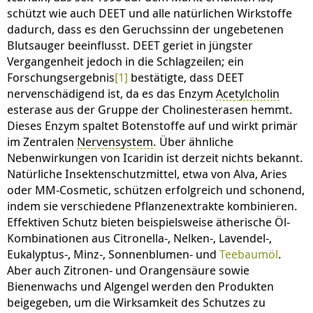
schützt wie auch DEET und alle natürlichen Wirkstoffe
dadurch, dass es den Geruchssinn der ungebetenen
Blutsauger beeinflusst. DEET geriet in jüngster
Vergangenheit jedoch in die Schlagzeilen; ein
Forschungsergebnis
[1]
bestätigte, dass DEET
nervenschädigend ist, da es das Enzym
Acetylcholin
esterase aus der Gruppe der Cholinesterasen hemmt.
Dieses Enzym spaltet Botenstoffe auf und wirkt primär
im Zentralen
Nervensystem
. Über ähnliche
Nebenwirkungen von Icaridin ist derzeit nichts bekannt.
Natürliche Insektenschutzmittel, etwa von Alva, Aries
oder MM-Cosmetic, schützen erfolgreich und schonend,
indem sie verschiedene Pflanzenextrakte kombinieren.
Effektiven Schutz bieten beispielsweise ätherische Öl-
Kombinationen aus Citronella-, Nelken-, Lavendel-,
Eukalyptus-, Minz-, Sonnenblumen- und
Teebaumöl
.
Aber auch Zitronen- und Orangensäure sowie
Bienenwachs und Algengel werden den Produkten
beigegeben, um die Wirksamkeit des Schutzes zu