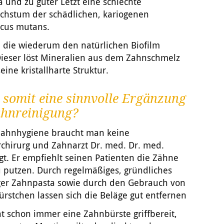
 und zu guter Letzt eine schlechte
hstum der schädlichen, kariogenen
ccus mutans.
, die wiederum den natürlichen Biofilm
Dieser löst Mineralien aus dem Zahnschmelz
ine kristallharte Struktur.
somit eine sinnvolle Ergänzung
ahnreinigung?
Zahnhygiene braucht man keine
rchirurg und Zahnarzt Dr. med. Dr. med.
t. Er empfiehlt seinen Patienten die Zähne
u putzen. Durch regelmäßiges, gründliches
iger Zahnpasta sowie durch den Gebrauch von
rstchen lassen sich die Beläge gut entfernen
t schon immer eine Zahnbürste griffbereit,