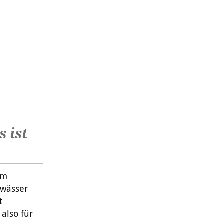
 ist
ym
dwässer
t
 also für