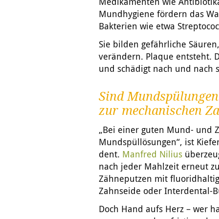
Medikamenten wie Antibiotika
Mundhygiene fördern das Wac
Bakterien wie etwa Streptoco
Sie bilden gefährliche Säuren
verändern. Plaque entsteht. 
und schädigt nach und nach se
Sind Mundspülungen 
zur mechanischen Z
„Bei einer guten Mund- und 
Mundspüllösungen“, ist Kiefe
dent.
Manfred Nilius
überzeug
nach jeder Mahlzeit erneut z
Zähneputzen mit fluoridhalt
Zahnseide oder Interdental-Bü
Doch Hand aufs Herz – wer ha