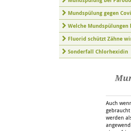
Mundspülung bei Parodo
Mundspülung gegen Covi
Welche Mundspülungen h
Fluorid schützt Zähne w
Sonderfall Chlorhexidin
Mun
Auch wenn
gebraucht
werden al
angewende