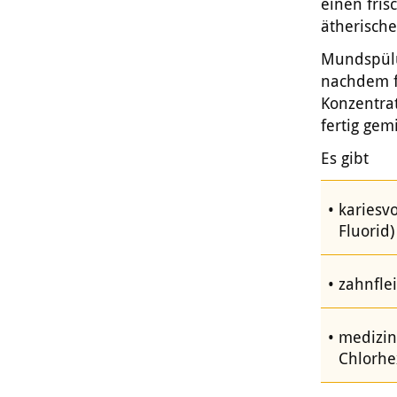
einen fri
ätherische
Mundspülun
nachdem f
Konzentrat
fertig ge
Es gibt
kariesv
Fluorid)
zahnfle
medizin
Chlorhe