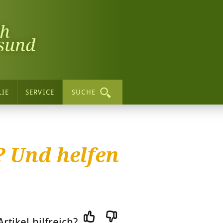
ch
sund
LIE
SERVICE
SUCHE
? Und helfen
rtikel hilfreich?