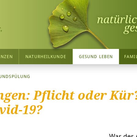
natürli
ge
,
ANZEN
NATURHEILKUNDE
GESUND LEBEN
FAMI
UNDSPÜLUNG
en: Pflicht oder Kür
vid-19?
War der A