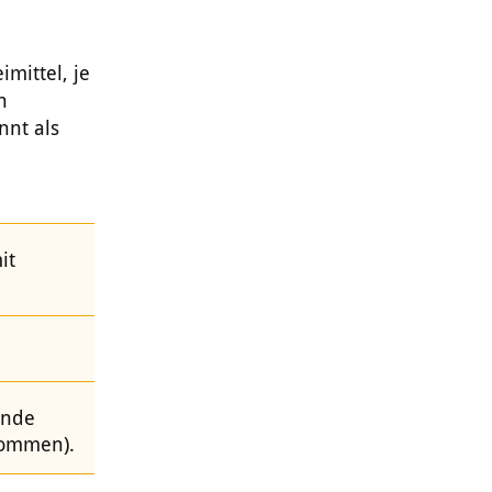
mittel, je
n
nnt als
it
ende
kommen).