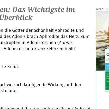
en: Das Wichtigste im
Überblick
en die Götter der Schönheit Aphrodite und
od des Adonis brach Aphrodite das Herz. Zum
lutstropfen in Adonisröschen (
Adonis
 das Adonisröschen kranke Herzen heilt?
rte Kraut.
achweislich kräftigende Wirkung auf den
skulatur.
lichtig und darf nur unter ärztlicher Aufsicht