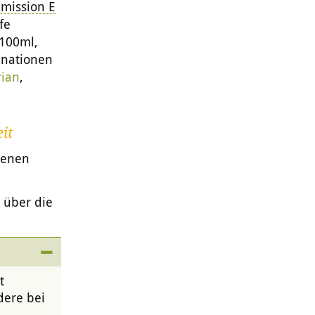
mission E
fe
/100ml,
inationen
rian
,
it
denen
s über die
t
dere bei