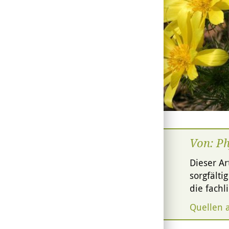
© Wikipedia
Von: P
Dieser Ar
sorgfälti
die fach
Quellen 