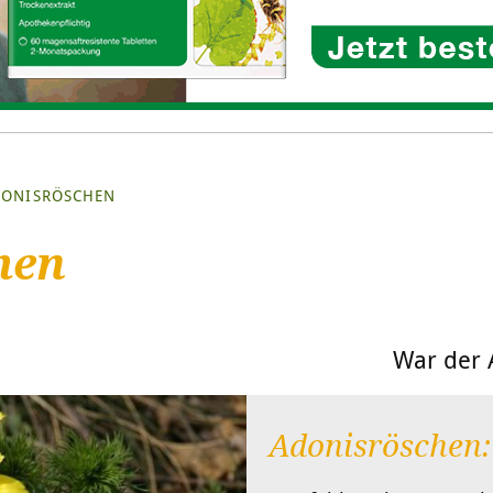
ONISRÖSCHEN
hen
War der A
Adonisröschen: 