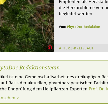
Empfohlen als Herzstär
die Herzprobleme von 
begleitet werden.
Von:
PhytoDoc-Redaktion
HERZ-KREISLAUF
hytoDoc Redaktionsteam
tikel ist eine Gemeinschaftsarbeit des dreiköpfigen R
g auf Basis der aktuellen, phytotherapeutischen Fachlite
liche Endprüfung dem Heilpflanzen-Experten
Prof. Dr.
ansehen >