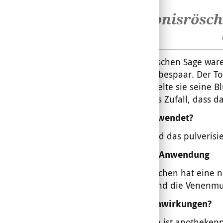
Adonisrösch
In der Griechischen Sage war
Adonis ein Liebespaar. Der T
Trost verwandelte sie seine B
vernalis
). Ist es Zufall, dass
Was wird verwendet?
Verwendet wird das pulverisie
Wirkung und Anwendung
Das Adonisröschen hat eine n
Herzmuskel und die Venenmu
Gibt es Nebenwirkungen?
Adonisröschen ist apothekenpf