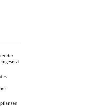
itender
eingesetzt
 des
her
lpflanzen