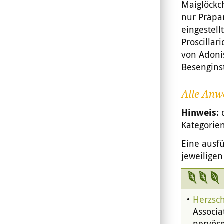
Maiglöckc
nur Präpar
eingestel
Proscilla
von Adoni
Besengins
Alle Anw
Hinweis:
Kategorien
Eine ausfü
jeweiligen
Herzsc
Associa
nervös