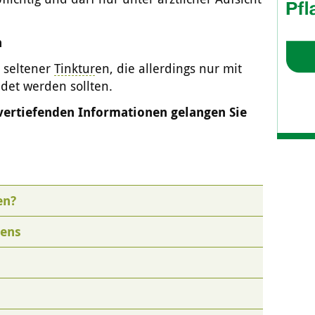
n
, seltener
Tinktur
en, die allerdings nur mit
det werden sollten.
 vertiefenden Informationen gelangen Sie
en?
hens