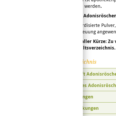
eingenommen werden
.
Produkte mit Adonisrösche
Es gibt standardisierte Pulver
ärztlicher Betreuung angewen
Das war's in aller Kürze: Zu
über das Inhaltsverzeichnis.
Inhaltsverzeichnis
Wobei hilft Adonisrösch
Botanik des Adonisrösc
Heilwirkungen
Nebenwirkungen