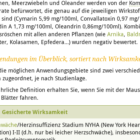
hen, Meerzwiebeln und Oleander werden von der
Kom
ate befürwortet, die genau auf die jeweiligen Wirkstof
lt sind (Cymarin 5,99 mg/100ml, Convallatoxin 0,97 mg
ridin A 1,73 mg/100ml, Oleandrin 0,86mg/100ml). Komb
sröschen mit allen anderen Pflanzen (wie
Arnika
,
Bald
ter, Kolasamen, Epfedera…) wurden negativ bewertet.
endungen im Überblick, sortiert nach Wirksamke
die möglichen Anwendungsgebiete sind zwei verschie
 zugeordnet, je nach Studienlage.
hrliche Definition erhalten Sie, wenn Sie mit der Mau
 Blätter fahren.
Gesicherte Wirksamkeit
hwäche
/Herzinsuffizienz Stadium NYHA (New York Hear
tion) I-II (d.h. nur bei leicher Herzschwäche), insbeson
er Begleitsymptomatik