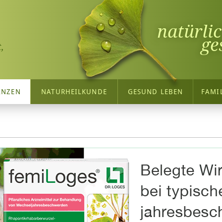
natürli
ge
,
ANZEN
NATURHEILKUNDE
GESUND LEBEN
FAMI