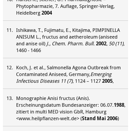
Phytopharmazie, 7. Auflage, Springer-Verlag,
Heidelberg
2004
Ishikawa, T., Fujimatu, E., Kitajima, PIMPINELLA
ANISUM L., fructus and aetheroleum (aniseed
and anise oil)
J., Chem. Pharm. Bull.
2002
,
50 (11)
,
1460 - 1466
Koch, J. et al., Salmonella Agona Outbreak from
Contaminated Aniseed, Germany,
Emerging
Infectious Diseases
1
1 (7)
, 1124 – 1127
2005
,
Monographie Anisi fructus (Anis).
Erscheinungsdatum Bundesanzeiger: 06.07.
1988
,
zitiert in multi MED vision GbR, Hamburg
<www.heilpflanzen-welt.de> (
Stand Mai 2006
)