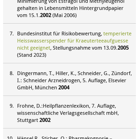
Minimierung von Estragol und Methyleugenol
gehalten in Lebensmitteln Hintergrundpapier
vom 15.1.
2002
(Mai 2006)
Bundesinstitut für Risikobewertung,
temperierte
Heisswasserspender für Kraeuterteeaufguesse
nicht geeignet
, Stellungsnahme vom 13.09.
2005
(Stand 2023)
Dingermann, T., Hiller, K., Schneider, G., Zündorf,
I.: Schneider Arzneidrogen, 5. Auflage, Elsevier
GmbH, München
2004
Frohne, D.:Heilpflanzenlexikon, 7. Auflage,
wissenschaftliche Verlagsgesellschaft mbH,
Stuttgart
2002
Hänsel R., Sticher, O.: Pharmakognosie –