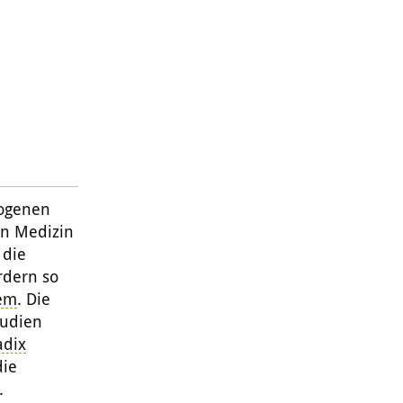
togenen
en Medizin
 die
rdern so
em
. Die
tudien
adix
die
.