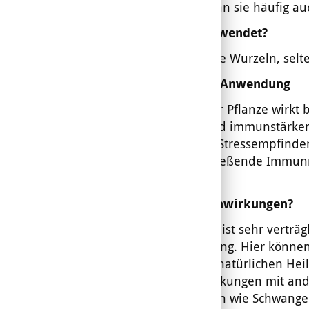
bezeichnet man sie häufig au
Was wird verwendet?
Vorwiegend die Wurzeln, selte
Wirkung und Anwendung
Die Wurzel der Pflanze wirkt 
adaptogen und immunstärkend.
reduziert das Stressempfinde
auch überschießende Immunrea
Wundheilung.
Gibt es Nebenwirkungen?
Ashwagandha ist sehr verträg
hoher Dosierung. Hier könn
Wie bei allen natürlichen He
zu Wechselwirkungen mit an
Gegenanzeigen wie Schwanger