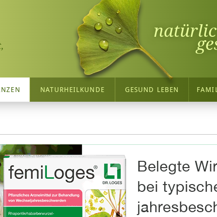
natürli
ge
,
ANZEN
NATURHEILKUNDE
GESUND LEBEN
FAMI