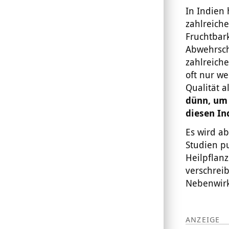
In Indien 
zahlreich
Fruchtbar
Abwehrsch
zahlreiche
oft nur w
Qualität a
dünn, um 
diesen In
Es wird ab
Studien pu
Heilpflan
verschrei
Nebenwirk