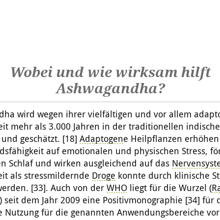
Wobei und wie wirksam hilft
Ashwagandha?
ha wird wegen ihrer vielfältigen und vor allem adap
it mehr als 3.000 Jahren in der traditionellen indisch
 und geschätzt. [18]
Adaptogen
e Heilpflanzen erhöhen
dsfähigkeit auf emotionalen und physischen Stress, fö
n Schlaf und wirken ausgleichend auf das
Nervensyst
it als stressmildernde
Droge
konnte durch klinische S
werden. [33]. Auch von der
WHO
liegt für die Wurzel (
R
 seit dem Jahr 2009 eine Positivmonographie [34] für 
he Nutzung für die genannten Anwendungsbereiche vor