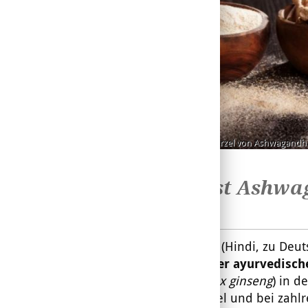
Genutzt wird die Wurzel von Ashwagandha
Canva
Was ist Ashwa
Ashwagandha (Hindi, zu Deuts
Heilpflanze der ayurvedisch
Ginseng (
Panax ginseng
) in d
Stärkungsmittel und bei zahl