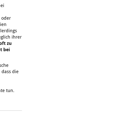
bei
 oder
ien
llerdings
glich ihrer
oft zu
t bei
ische
 dass die
ate tun.