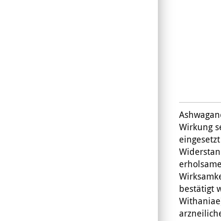
Ashwagand
Wirkung se
eingesetzt
Widerstan
erholsame
Wirksamke
bestätigt 
Withaniae)
arzneilic