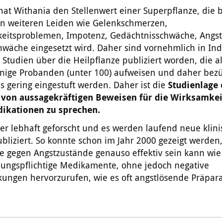
hat Withania den Stellenwert einer Superpflanze, die 
en weiteren Leiden wie Gelenkschmerzen,
keitsproblemen, Impotenz, Gedächtnisschwäche, Angst
wäche eingesetzt wird. Daher sind vornehmlich in Ind
 Studien über die Heilpflanze publiziert worden, die a
enige Probanden (unter 100) aufweisen und daher bezü
ls gering eingestuft werden. Daher ist die
Studienlage 
von aussagekräftigen Beweisen für die Wirksamkei
dikationen zu sprechen.
er lebhaft geforscht und es werden laufend neue klin
bliziert. So konnte schon im Jahr 2000 gezeigt werden,
ze gegen Angstzustände genauso effektiv sein kann wie
bungspflichtige Medikamente, ohne jedoch negative
ungen hervorzurufen, wie es oft angstlösende Präpar