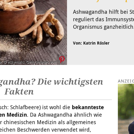
Ashwagandha hilft bei St
reguliert das Immunsyst
Organismus ganzheitlich
Von: Katrin Rösler
. © eskymaks, Getty Imaqes von
gandha? Die wichtigsten
Fakten
ch: Schlafbeere) ist wohl die
bekannteste
en Medizin
. Da Ashwagandha ähnlich wie
er chinesischen Medizin als allgemeines
reichen Beschwerden verwendet wird,