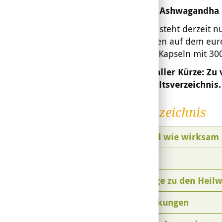
Produkte mit Ashwagandha
Ashwagandha steht derzeit n
Wurzelextrakten auf dem euro
wurden meist Kapseln mit 3
Das war's in aller Kürze: Zu
über das Inhaltsverzeichnis.
Inhaltsverzeichnis
Wobei und wie wirksam 
Botanik
Studienlage zu den Heil
Nebenwirkungen