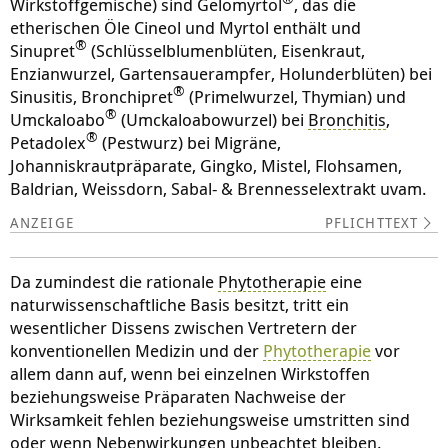
Wirkstoffgemische) sind Gelomyrtol
, das die
etherischen Öle Cineol und Myrtol enthält und
®
Sinupret
(Schlüsselblumenblüten, Eisenkraut,
Enzianwurzel, Gartensauerampfer, Holunderblüten) bei
®
Sinusitis, Bronchipret
(Primelwurzel, Thymian) und
®
Umckaloabo
(Umckaloabowurzel) bei
Bronchitis
,
®
Petadolex
(Pestwurz) bei Migräne,
Johanniskrautpräparate, Gingko, Mistel, Flohsamen,
Baldrian, Weissdorn, Sabal- & Brennesselextrakt uvam.
PFLICHTTEXT
Da zumindest die rationale
Phytotherapie
eine
naturwissenschaftliche Basis besitzt, tritt ein
wesentlicher Dissens zwischen Vertretern der
konventionellen Medizin und der
Phytotherapie
vor
allem dann auf, wenn bei einzelnen Wirkstoffen
beziehungsweise Präparaten Nachweise der
Wirksamkeit fehlen beziehungsweise umstritten sind
oder wenn Nebenwirkungen unbeachtet bleiben.