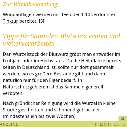
Zur Wundbehandlung
Wundauflagen werden mit Tee oder 1:10 verdünnter
Tinktur
bereitet. [5]
Tipps für Sammler: Blutwurz ernten und
weiterverarbeiten
Den Wurzelstock der Blutwurz gräbt man entweder im
Frühjahr oder im Herbst aus. Da die Heilpflanze bereits
selten in Deutschland ist, sollte nur dort gesammelt
werden, wo es größere Bestände gibt und dann
natürlich nur für den Eigenbedarf. In
Naturschutzgebieten ist das Sammeln generell
verboten.
Nach gründlicher Reinigung wird die Wurzel in kleine
Stücke geschnitten und schonend getrocknet
(mindestens ein bis zwei Wochen).
PFLICHTTEXT
Das Pflanzenmaterial sollte dunkel gelagert und nicht