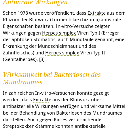
Antivirale Wirkungen
Schon 1978 wurde veröffentlicht, dass
Extrakt
e aus dem
Rhizom der Blutwurz (Tormentillae rhizoma) antivirale
Eigenschaften besitzen. In-vitro-Versuche zeigten
Wirkungen gegen
Herpes simplex
Viren Typ I (Erreger
der aphtösen Stomatitis, auch Mundfäule genannt, eine
Erkrankung der Mundschleimhaut und des
Zahnfleisches) und
Herpes simplex
Viren Typ II
(Genitalherpes). [3]
Wirksamkeit bei Bakteriosen des
Mundraumes
In zahlreichen In-vitro-Versuchen konnte gezeigt
werden, dass
Extrakt
e aus der Blutwurz über
antibakterielle Wirkungen verfügen und wirksame Mittel
bei der Behandlung von Bakteriosen des Mundraumes
darstellen. Auch gegen Karies verursachende
Streptokokken-Stämme konnten antibakterielle