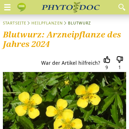
STARTSEITE
HEILPFLANZEN
BLUTWURZ
Blutwurz: Arzneipflanze des
Jahres 2024
War der Artikel hilfreich?
9
1