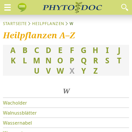
STARTSEITE
HEILPFLANZEN
W
Heilpflanzen A–Z
A
B
C
D
E
F
G
H
I
J
K
L
M
N
O
P
Q
R
S
T
U
V
W
X
Y
Z
W
Wacholder
Walnussblätter
Wassernabel