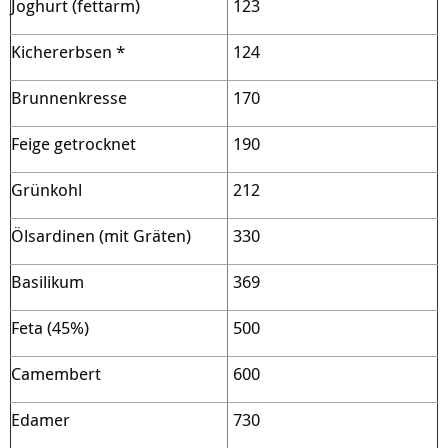
Joghurt (fettarm)
123
Kichererbsen *
124
Brunnenkresse
170
Feige getrocknet
190
Grünkohl
212
Ölsardinen (mit Gräten)
330
Basilikum
369
Feta (45%)
500
Camembert
600
Edamer
730