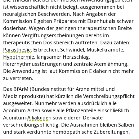
ist wissenschaftlich nicht belegt, ausgenommen bei
neuralgischen Beschwerden. Nach Angaben der
Kommission E
gelten Präparate mit Eisenhut als schwer
dosierbar. Wegen der geringen therapeutischen Breite
können Vergiftungserscheinungen bereits im
therapeutischen Dosisbereich auftreten. Dazu zählen:
Parästhesie
, Erbrechen, Schwindel, Muskelkrämpfe,
Hypothermie
, langsamer Herzschlag,
Herzrhythmusstörungen und zentrale Atemlähmung.
Die Anwendung ist laut
Kommission E
daher nicht mehr
zu vertreten.
Das
BfArM
(Bundesinstitut für Arzneimittel und
Medizinprodukte) hat kürzlich die
Verschreibungspflicht
ausgeweitet. Nunmehr werden ausdrücklich alle
Aconitum-Arten sowie alle Pflanzenteile einschließlich
Aconitum-
Alkaloide
n sowie deren Derivate
verschreibungspflichtig. Die Ausnahmen bleiben Salben
und stark verdünnte homöopathische Zubereitungen.