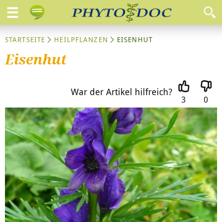
STARTSEITE
HEILPFLANZEN
EISENHUT
Eisenhut
War der Artikel hilfreich?
3
0