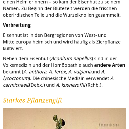
einen Helm erinnern – so kam der Eisenhut zu seinem
Namen. Zu Beginn der Blütezeit werden die frischen
oberirdischen Teile und die Wurzelknollen gesammelt.
Verbreitung
Eisenhut ist in den Bergregionen von West- und
Mitteleuropa heimisch und wird häufig als Zierpflanze
kultiviert.
Neben dem Eisenhut (
Aconitum napellus
) sind in der
Volksmedizin und der Homöopathie auch
andere Arten
bekannt (
A. anthora, A. ferox, A. vulparia
und
A.
lycoctonum
). Die chinesische Medizin verwendet
A.
carmichaelii
(Debx.) und
A. kusnezoffii
(Rchb.).
Starkes Pflanzengift