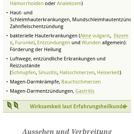
Hämorrhoiden
oder
Analekzem
)
Haut- und
Schleimhauterkrankungen, Mundschleimhautentzünd
Zahnfleischentzündung
bakterielle Hauterkrankungen (
Akne
vulgaris
,
Ekzem
e
,
Furunkel
,
Entzündungen
und
Wunden
allgemein):
Förderung der Heilung
Luftwege, entzündliche Erkrankungen und
Reizzustände
(
Schnupfen
,
Sinusitis
,
Halsschmerzen
,
Heiserkeit
)
Magen-Darmkrämpfe,
Bauchschmerzen
Magen-Darmentzündungen,
Gastritis
Wirksamkeit laut Erfahrungsheilkunde
Aussehen und Verbreitung