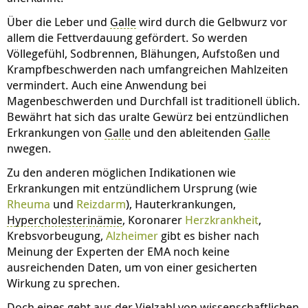
Über die Leber und
Galle
wird durch die Gelbwurz vor
allem die Fettverdauung gefördert. So werden
Völlegefühl, Sodbrennen, Blähungen, Aufstoßen und
Krampfbeschwerden nach umfangreichen Mahlzeiten
vermindert. Auch eine Anwendung bei
Magenbeschwerden und Durchfall ist traditionell üblich.
Bewährt hat sich das uralte Gewürz bei entzündlichen
Erkrankungen von
Galle
und den ableitenden
Galle
nwegen.
Zu den anderen möglichen Indikationen wie
Erkrankungen mit entzündlichem Ursprung (wie
Rheuma
und
Reizdarm
), Hauterkrankungen,
Hypercholesterinämie
, Koronarer
Herzkrankheit
,
Krebsvorbeugung,
Alzheimer
gibt es bisher nach
Meinung der Experten der EMA noch keine
ausreichenden Daten, um von einer gesicherten
Wirkung zu sprechen.
Doch eines geht aus der Vielzahl von wissenschaftlichen