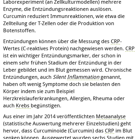
Laborexperiment (an Zellkulturmodellen) mehrere
Enzyme, die Entzündungsreaktionen auslösen.
Curcumin reduziert Immunreaktionen, wie etwa die
Zellteilung der T-Zellen oder die Produktion von
Botenstoffen.
Entzündungen können über die Messung des
CRP
-
Wertes (C-reaktives Protein) nachgewiesen werden.
CRP
ist ein wichtiger Entzündungsmarker, der schon in
einem sehr frühen Stadium der Entzündung in der
Leber gebildet und im Blut gemessen wird. Chronische
Entzündungen, auch
Silent
Inflammation
genannt,
haben oft wenig Symptome doch sie belasten den
Körper indem sie zum Beispiel
Herzkreislauferkrankungen, Allergien, Rheuma oder
auch
Krebs
begünstigen.
Aus einer im Jahr 2014 veröffentlichten
Metaanalyse
(statistische Auswertung mehrerer Einzelstudien) geht
hervor, dass Curcuminoide (Curcumin) das
CRP
im Blut
senken können. Ausgewertet wurden sechs Studien mit