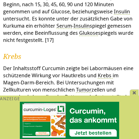
Beginn, nach 15, 30, 45, 60, 90 und 120 Minuten
genommen und auf Glucose, beziehungsweise
Insulin
untersucht. Es konnte unter der zusätzlichen Gabe von
Kurkuma ein erhöhter
Serum
-
Insulin
spiegel gemessen
werden, eine Beeinflussung des
Glukose
spiegels wurde
nicht festgestellt. [17]
Krebs
Der Inhaltsstoff Curcumin zeigte bei Labormäusen eine
schützende Wirkung vor Hautkrebs und
Krebs
im
Magen-Darm-Bereich. Bei Untersuchungen mit
Zellkulturen von menschlichen
Tumor
zellen und
normalen Leberzellen der Ratte wurde festgestellt, dass
Curcumin den Zelltod (
Apoptose
) nur in
Tumor
zellen,
nicht aber bei den normalen Zellen auslöst.
Curcumin hat außerdem einen Einfluss auf die Wirkung
von Chemotherapeutika (Substanzen, die
Tumor
zellen
schädigen). Je nach Therapeutikum wird die Wirkung