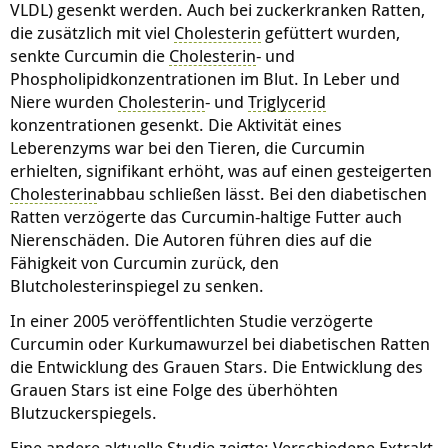
VLDL) gesenkt werden. Auch bei zuckerkranken Ratten,
die zusätzlich mit viel
Cholesterin
gefüttert wurden,
senkte Curcumin die
Cholesterin
- und
Phospholipidkonzentrationen im Blut. In Leber und
Niere wurden
Cholesterin
- und
Triglycerid
konzentrationen gesenkt. Die Aktivität eines
Leberenzyms war bei den Tieren, die Curcumin
erhielten, signifikant erhöht, was auf einen gesteigerten
Cholesterin
abbau schließen lässt. Bei den diabetischen
Ratten verzögerte das Curcumin-haltige Futter auch
Nierenschäden. Die Autoren führen dies auf die
Fähigkeit von Curcumin zurück, den
Blutcholesterinspiegel zu senken.
In einer 2005 veröffentlichten Studie verzögerte
Curcumin oder Kurkumawurzel bei diabetischen Ratten
die Entwicklung des Grauen Stars. Die Entwicklung des
Grauen Stars ist eine Folge des überhöhten
Blutzuckerspiegels.
Eine andere aktuelle Studie zeigte: Verschiedene
Extrakt