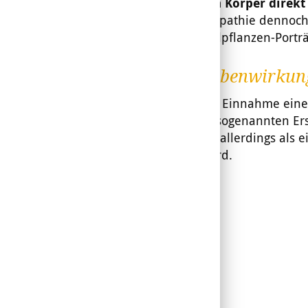
menschlichen Körper direkt
Da die Homöopathie dennoch s
wir dieses Heilpflanzen-Porträt
Gibt es Nebenwirkun
Zu Beginn der Einnahme eine
kurz zu einer sogenannten Er
kommen, was allerdings als ei
angesehen wird.