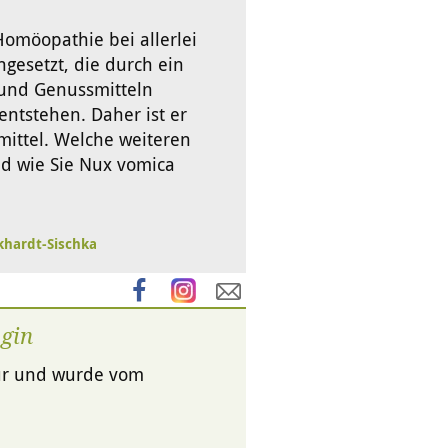
Homöopathie bei allerlei
gesetzt, die durch ein
und Genussmitteln
entstehen. Daher ist er
mittel. Welche weiteren
nd wie Sie Nux vomica
rkhardt-Sischka
ogin
atur und wurde vom