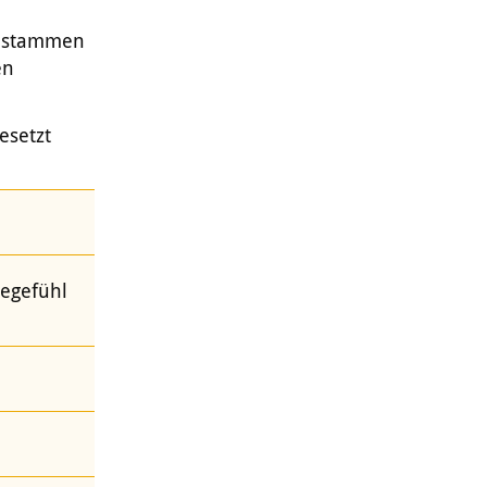
n
e stammen
en
esetzt
llegefühl