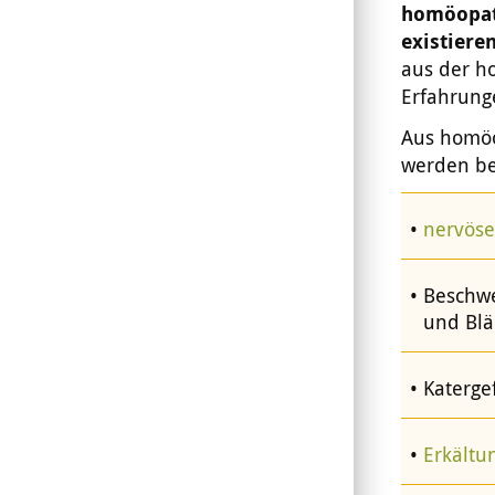
homöopat
existiere
aus der h
Erfahrung
Aus homöo
werden be
nervös
Beschw
und Bl
Katerge
Erkältu