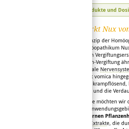
Mehr: Produkte und Dos
Was bewirkt Nux vo
Nach dem Prinzip der Homöopa
wird das Homöopathikum Nux 
Symptome den Vergiftungser
einer Strychnin-Vergiftung ähn
gesamte zentrale
Nervensyst
Das Mittel Nux vomica hinge
entspannend, krampflösend, 
Nervensystem
und die Verdau
An dieser Stelle möchten wir 
postulierten Anwendungsgebi
mit der modernen Pflanzen
Heilpflanzen-
Extrakt
e, die du