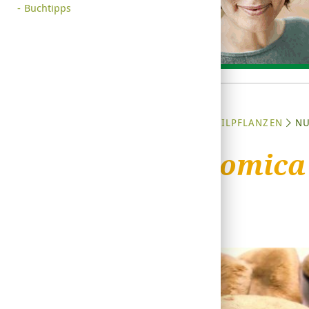
Buchtipps
STARTSEITE
HEILPFLANZEN
NU
Nux vomica