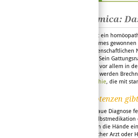
Nux vomica: Das
Nux vomica ist ein homöopath
Brechnussbaumes gewonnen wi
trägt den wissenschaftliche
aus Südasien
.
Sein Gattungsn
Strychnin, das vor allem in d
Phytotherapie
werden Brechnu
die
Homöopathie
, die mit st
Welche Potenzen gibt
Wenn die genaue Diagnose fe
bis D12 zur Selbstmedikatio
D30 gehören in die Hände ei
(homöopathischer Arzt oder He