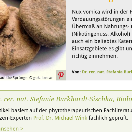
Nux vomica wird in der 
Verdauungsstörungen ein
Übermaß an Nahrungs- 
(Nikotingenuss, Alkohol) 
auch ein beliebtes Kater
Einsatzgebiete es gibt u
richtig einnehmen.
Von:
Dr. rer. nat. Stefanie Bu
uf die Sprünge. © gokalpiscan -
. rer. nat. Stefanie Burkhardt-Sischka, Biol
tikel basiert auf der phytotherapeutischen Fachliter
nzen-Experten
Prof. Dr. Michael Wink
fachlich geprüft.
ansehen >