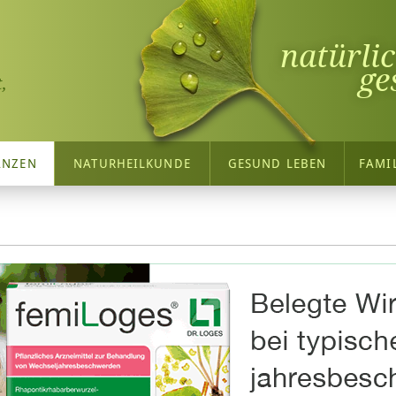
natürli
ge
,
ANZEN
NATURHEILKUNDE
GESUND LEBEN
FAMI