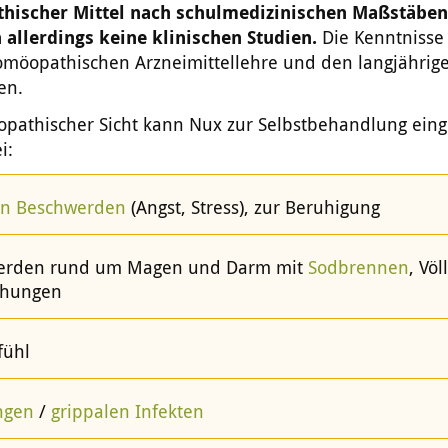
hischer Mittel nach schulmedizinischen Maßstäbe
n allerdings keine klinischen Studien.
Die Kenntniss
omöopathischen Arzneimittellehre und den langjährig
en.
pathischer Sicht kann Nux zur Selbstbehandlung eing
i:
en Beschwerden
(Angst, Stress), zur Beruhigung
erden rund um Magen und Darm mit
Sodbrennen
, Vö
ähungen
fühl
ngen
/
grippalen Infekten