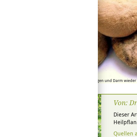
Nux vomica hilft Magen und Darm wieder a
Pixabay
Von: Dr
Dieser Ar
Heilpfla
Quellen 