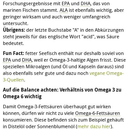
Forschungsergebnisse mit
EPA
und
DHA
, das von
marinen Fischen stammt.
ALA
ist ebenfalls wichtig, aber
geringer wirksam und auch weniger umfangreich
untersucht.
Übrigens:
der letzte Buchstabe "A" in den Abkürzungen
steht jeweils für das englische Wort "acid", was Säure
bedeutet.
Fun Fact:
fetter Seefisch enthält nur deshalb soviel von
EPA
und
DHA
, weil er Omega-3-haltige Algen frisst. Diese
speziellen Mikroalgen (und Öl und Kapseln daraus) sind
also ebenfalls sehr gute und dazu noch
vegane Omega-
3-Quellen
.
Auf die Balance achten: Verhältnis von Omega 3 zu
Omega 6 wichtig
Damit Omega-3-Fettsäuren überhaupt gut wirken
können, dürfen wir nicht zu viele
Omega-6-Fettsäuren
konsumieren. Diese befinden sich zum Beispiel gehäuft
in Distelöl oder Sonnenblumenöl (
mehr dazu hier
).