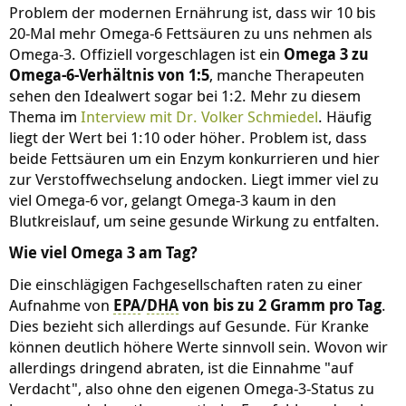
Problem der modernen Ernährung ist, dass wir 10 bis
20-Mal mehr Omega-6 Fettsäuren zu uns nehmen als
Omega-3. Offiziell vorgeschlagen ist ein
Omega 3 zu
Omega-6-Verhältnis von 1:5
, manche Therapeuten
sehen den Idealwert sogar bei 1:2. Mehr zu diesem
Thema im
Interview mit Dr. Volker Schmiedel
. Häufig
liegt der Wert bei 1:10 oder höher. Problem ist, dass
beide Fettsäuren um ein Enzym konkurrieren und hier
zur Verstoffwechselung andocken. Liegt immer viel zu
viel Omega-6 vor, gelangt Omega-3 kaum in den
Blutkreislauf, um seine gesunde Wirkung zu entfalten.
Wie viel Omega 3 am Tag?
Die einschlägigen Fachgesellschaften raten zu einer
Aufnahme von
EPA
/
DHA
von bis zu 2 Gramm pro Tag
.
Dies bezieht sich allerdings auf Gesunde. Für Kranke
können deutlich höhere Werte sinnvoll sein. Wovon wir
allerdings dringend abraten, ist die Einnahme "auf
Verdacht", also ohne den eigenen Omega-3-Status zu