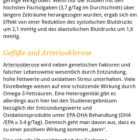
geringe Wirkgrößen. Wenn nur die Studien mit den
höchsten Fischölgaben (3,7 g/Tag im Durchschnitt) über
längere Zeiträume herangezogen wurden, ergab sich ein
Effekt von einer Reduktion des systolischen Blutdrucks
um 2,1 mmHg und des diastolischen Blutdrucks um 1,6
mmHg.
Gefäße und Arteriosklerose
Arteriosklerose
wird neben genetischen Faktoren und
falscher Lebensweise wesentlich durch Entzündung,
hohe Fettwerte und oxidativen Stress unterhalten. Viele
Einzelbelege weisen auf eine schützende Wirkung durch
Omega-3-Fettsäuren. Eine Heterogenität gibt es
allerdings auch hier bei den Studienergebnissen
bezüglich der Entzündungswerte und
Oxidationsprodukte unter
EPA
-
DHA
Behandlung (
DHA
/
EPA
≥ 3-4 g/Tag). Dennoch geht man davon aus, dass es
zu einer positiven Wirkung kommen „kann“.