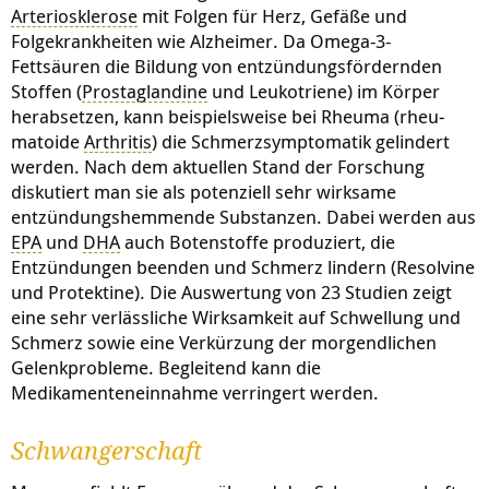
Arteriosklerose
mit Folgen für Herz, Gefäße und
Folgekrankheiten wie Alzheimer. Da Omega-3-
Fettsäuren die Bildung von entzündungsfördernden
Stoffen (
Prostaglandine
und Leukotriene) im Körper
herabsetzen, kann beispielsweise bei Rheuma (rheu­
matoide
Arthritis
) die Schmerzsymptomatik gelindert
werden. Nach dem aktuellen Stand der Forschung
diskutiert man sie als potenziell sehr wirksame
entzündungshemmende Substanzen. Dabei werden aus
EPA
und
DHA
auch Botenstoffe produziert, die
Entzündungen beenden und Schmerz lindern (Resolvine
und Protektine). Die Auswertung von 23 Studien zeigt
eine sehr verlässliche Wirksamkeit auf Schwellung und
Schmerz sowie eine Verkürzung der morgendlichen
Gelenkprobleme. Begleitend kann die
Medikamenteneinnahme verringert werden.
Schwangerschaft