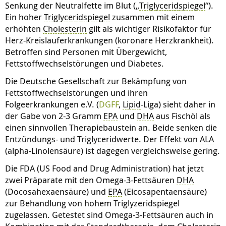
Senkung der Neutralfette im Blut („
Triglycerid
spiegel
“).
Ein hoher
Triglycerid
spiegel
zusammen mit einem
erhöhten
Cholesterin
gilt als wichtiger Risikofaktor für
Herz-Kreislauferkrankungen (koronare Herzkrankheit).
Betroffen sind Personen mit Übergewicht,
Fettstoffwechselstörungen und Diabetes.
Die Deutsche Gesellschaft zur Bekämpfung von
Fettstoffwechselstörungen und ihren
Folgeerkrankungen e.V. (
DGFF
,
Lipid
-Liga) sieht daher in
der Gabe von 2-3 Gramm
EPA
und
DHA
aus Fischöl als
einen sinnvollen Therapiebaustein an. Beide senken die
Entzündungs- und
Triglycerid
werte. Der Effekt von
ALA
(alpha-Linolensäure) ist dagegen vergleichsweise gering.
Die FDA (US Food and Drug Administration) hat jetzt
zwei Präparate mit den Omega-3-Fettsäuren
DHA
(Docosahexaensäure) und
EPA
(Eicosapentaensäure)
zur Behandlung von hohem Triglyzeridspiegel
zugelassen. Getestet sind Omega-3-Fettsäuren auch in