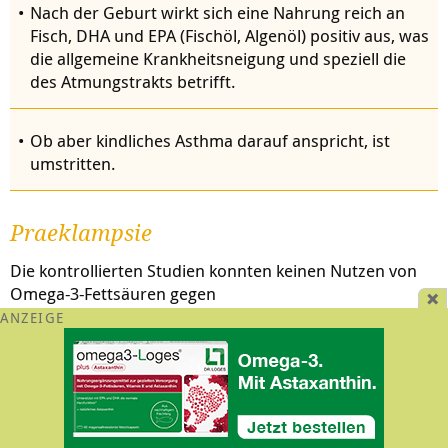
Nach der Geburt wirkt sich eine Nahrung reich an
Fisch, DHA und EPA (Fischöl, Algenöl) positiv aus, was
die allgemeine Krankheitsneigung und speziell die
des Atmungstrakts betrifft.
Ob aber kindliches Asthma darauf anspricht, ist
umstritten.
Praeklampsie
Die kontrollierten Studien konnten keinen Nutzen von
Omega-3-Fettsäuren gegen
Schwangerschasftshypertonie nachweisen.
Postnatale Depression: nicht sicher
Eine entsprechende Studie mit
EPA
und
DHA
gegen die
postnatale Depression
ist von der Qualität mangelhaft