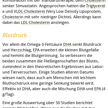
Kombination mit der Standardtherapie, dem
Cholesterin
senker Simvastatin. Angesprochen hatten die
Triglycerid
e und V
LDL-
Cholesterin
(Very Low Density Lipoprotein,
Cholesterin
mit sehr niedriger Dichte). Allerdings kann
dabei das
LDL-
Cholesterin
ansteigen.
Blutdruck
Vor allem die Omega-3-Fettsäure
DHA
senkt Blutdruck
und Herzschlag,
EPA
erweitert die kleinen Blutgefäße
und hemmt die Blutgerinnung. So verbessern die
beiden zusammen die Fließeigenschaften des Blutes,
zumindest in den theoretischen Ergebnissen aus Labor-
und Tierversuchen. Einige Studien älteren Datums
wiesen nach, dass auch am Menschen mit leichtem
Bluthochdruck eine geringe Senkung bewirkt wird.
Effektiv ist
DHA
, aber auch die Mischung
DHA
und
EPA
(4
g/Tag).
Eine große Auswertung über 50 Studien berichtet