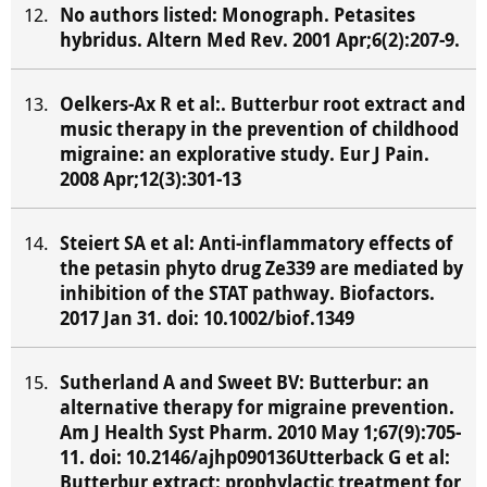
No authors listed: Monograph. Petasites
hybridus. Altern Med Rev. 2001 Apr;6(2):207-9.
Oelkers-Ax R et al:. Butterbur root extract and
music therapy in the prevention of childhood
migraine: an explorative study. Eur J Pain.
2008 Apr;12(3):301-13
Steiert SA et al: Anti-inflammatory effects of
the petasin phyto drug Ze339 are mediated by
inhibition of the STAT pathway. Biofactors.
2017 Jan 31. doi: 10.1002/biof.1349
Sutherland A and Sweet BV: Butterbur: an
alternative therapy for migraine prevention.
Am J Health Syst Pharm. 2010 May 1;67(9):705-
11. doi: 10.2146/ajhp090136Utterback G et al:
Butterbur extract: prophylactic treatment for