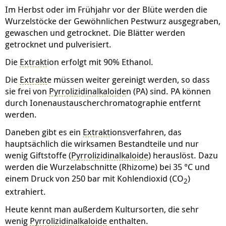
Im Herbst oder im Frühjahr vor der Blüte werden die
Wurzelstöcke der Gewöhnlichen Pestwurz ausgegraben,
gewaschen und getrocknet. Die Blätter werden
getrocknet und pulverisiert.
Die
Extrakt
ion erfolgt mit 90% Ethanol.
Die
Extrakt
e müssen weiter gereinigt werden, so dass
sie frei von
Pyrrolizidinalkaloide
n (PA) sind. PA können
durch Ionenaustauscherchromatographie entfernt
werden.
Daneben gibt es ein
Extrakt
ionsverfahren, das
hauptsächlich die wirksamen Bestandteile und nur
wenig Giftstoffe (
Pyrrolizidinalkaloide
) herauslöst. Dazu
werden die Wurzelabschnitte (Rhizome) bei 35 °C und
einem Druck von 250 bar mit Kohlendioxid (CO
)
2
extrahiert.
Heute kennt man außerdem Kultursorten, die sehr
wenig
Pyrrolizidinalkaloide
enthalten.