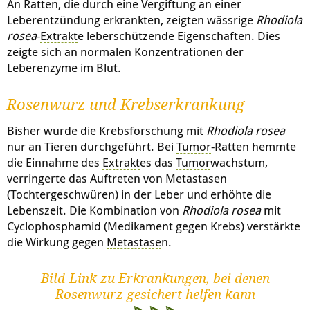
An Ratten, die durch eine Vergiftung an einer
Leberentzündung erkrankten, zeigten wässrige
Rhodiola
rosea
-
Extrakt
e leberschützende Eigenschaften. Dies
zeigte sich an normalen Konzentrationen der
Leberenzyme im Blut.
Rosenwurz und Krebserkrankung
Bisher wurde die Krebsforschung mit
Rhodiola rosea
nur an Tieren durchgeführt. Bei
Tumor
-Ratten hemmte
die Einnahme des
Extrakt
es das
Tumor
wachstum,
verringerte das Auftreten von
Metastase
n
(Tochtergeschwüren) in der Leber und erhöhte die
Lebenszeit. Die Kombination von
Rhodiola rosea
mit
Cyclophosphamid (Medikament gegen Krebs) verstärkte
die Wirkung gegen
Metastase
n.
Bild-Link zu Erkrankungen, bei denen
Rosenwurz gesichert helfen kann