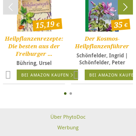
15,19
35
Heilpflanzenrezepte:
Der Kosmos-
Die besten aus der
Heilpflanzenführer
Freiburger ...
Schönfelder, Ingrid |
Schönfelder, Peter
Bühring, Ursel
BEI AMAZON KAUFEN
BEI AMAZON KAUFE
Über PhytoDoc
Werbung