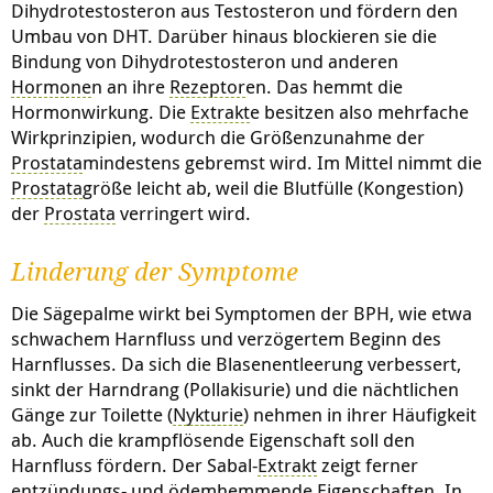
Dihydrotestosteron aus Testosteron und fördern den
Umbau von DHT. Darüber hinaus blockieren sie die
Bindung von Dihydrotestosteron und anderen
Hormone
n an ihre
Rezeptor
en. Das hemmt die
Hormonwirkung. Die
Extrakt
e besitzen also mehrfache
Wirkprinzipien, wodurch die Größenzunahme der
Prostata
mindestens gebremst wird. Im Mittel nimmt die
Prostata
größe leicht ab, weil die Blutfülle (Kongestion)
der
Prostata
verringert wird.
Linderung der Symptome
Die Sägepalme wirkt bei Symptomen der BPH, wie etwa
schwachem Harnfluss und verzögertem Beginn des
Harnflusses. Da sich die Blasenentleerung verbessert,
sinkt der Harndrang (Pollakisurie) und die nächtlichen
Gänge zur Toilette (
Nykturie
) nehmen in ihrer Häufigkeit
ab. Auch die krampflösende Eigenschaft soll den
Harnfluss fördern. Der Sabal-
Extrakt
zeigt ferner
entzündungs- und ödemhemmende Eigenschaften. In