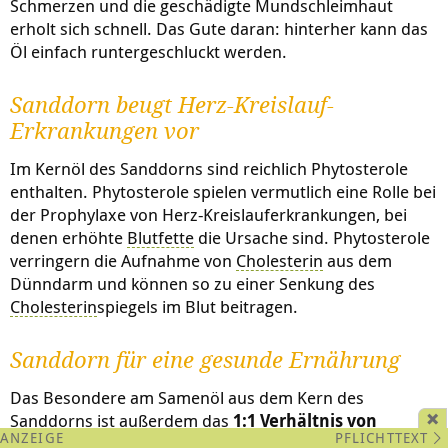
Schmerzen und die geschädigte Mundschleimhaut
erholt sich schnell. Das Gute daran: hinterher kann das
Öl einfach runtergeschluckt werden.
Sanddorn beugt Herz-Kreislauf-
Erkrankungen vor
Im Kernöl des Sanddorns sind reichlich Phytosterole
enthalten. Phytosterole spielen vermutlich eine Rolle bei
der Prophylaxe von Herz-Kreislauferkrankungen, bei
denen erhöhte
Blutfette
die Ursache sind. Phytosterole
verringern die Aufnahme von
Cholesterin
aus dem
Dünndarm und können so zu einer Senkung des
Cholesterin
spiegels im Blut beitragen.
Sanddorn für eine gesunde Ernährung
Das Besondere am Samenöl aus dem Kern des
Sanddorns ist außerdem das
1:1 Verhältnis von
PFLICHTTEXT
Omega-6- zu Omega-3 -Fettsäuren
. Es hat einen Anteil