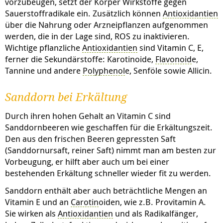
vorzubeugen, setzt der Körper Wirkstoffe gegen
Sauerstoffradikale ein. Zusätzlich können
Antioxidantien
über die Nahrung oder Arzneipflanzen aufgenommen
werden, die in der Lage sind, ROS zu inaktivieren.
Wichtige pflanzliche
Antioxidantien
sind Vitamin C, E,
ferner die Sekundärstoffe: Karotinoide,
Flavonoid
e,
Tannine und andere
Polyphenol
e, Senföle sowie Allicin.
Sanddorn bei Erkältung
Durch ihren hohen Gehalt an Vitamin C sind
Sanddornbeeren wie geschaffen für die Erkältungszeit.
Den aus den frischen Beeren gepressten Saft
(Sanddornursaft, reiner Saft) nimmt man am besten zur
Vorbeugung, er hilft aber auch um bei einer
bestehenden Erkältung schneller wieder fit zu werden.
Sanddorn enthält aber auch beträchtliche Mengen an
Vitamin E und an
Carotin
oiden, wie z.B. Provitamin A.
Sie wirken als
Antioxidantien
und als Radikalfänger,