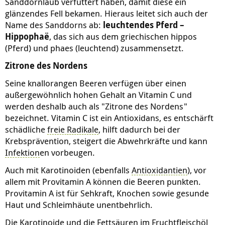
Sanddornlaub verfüttert haben, damit diese ein
glänzendes Fell bekamen. Hieraus leitet sich auch der
Name des Sanddorns ab:
leuchtendes Pferd –
Hippophaë
, das sich aus dem griechischen hippos
(Pferd) und phaes (leuchtend) zusammensetzt.
Zitrone des Nordens
Seine knallorangen Beeren verfügen über einen
außergewöhnlich hohen Gehalt an Vitamin C und
werden deshalb auch als "Zitrone des Nordens"
bezeichnet. Vitamin C ist ein Antioxidans, es entschärft
schädliche
freie
Radikale
, hilft dadurch bei der
Krebsprävention, steigert die Abwehrkräfte und kann
Infektion
en vorbeugen.
Auch mit Karotinoiden (ebenfalls
Antioxidantien
), vor
allem mit Provitamin A können die Beeren punkten.
Provitamin A ist für Sehkraft, Knochen sowie gesunde
Haut und Schleimhäute unentbehrlich.
Die Karotinoide und die Fettsäuren im Fruchtfleischöl