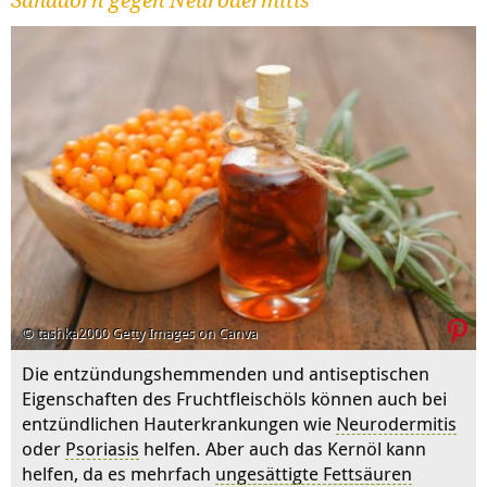
Sanddorn gegen Neurodermitis
© tashka2000 Getty Images on Canva
Die entzündungshemmenden und antiseptischen
Eigenschaften des Fruchtfleischöls können auch bei
entzündlichen Hauterkrankungen wie
Neurodermitis
oder
Psoriasis
helfen. Aber auch das Kernöl kann
helfen, da es mehrfach
un
gesättigte Fettsäure
n