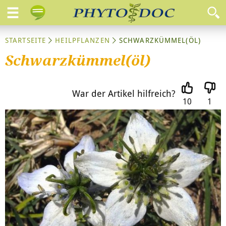
STARTSEITE
HEILPFLANZEN
SCHWARZKÜMMEL(ÖL)
Schwarzkümmel(öl)
War der Artikel hilfreich?
10
1