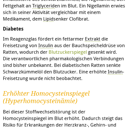
Fettgehalt an
Triglycerid
en im Blut. Ein Nigellamin erwies
sich in seiner Aktivität vergleichbar mit einem
Medikament, dem
Lipid
senker Clofibrat.
Diabetes
Im Reagenzglas fördert ein fettarmer
Extrakt
die
Freisetzung von
Insulin
aus der Bauchspeicheldrüse von
Ratten, wodurch der
Blutzuckerspiegel
gesenkt wird.
Die verantwortlichen pharmakologischen Verbindungen
sind bisher unbekannt. Bei diabetischen Ratten senkte
Schwarzkümmelöl den Blutzucker. Eine erhöhte
Insulin
-
Freisetzung wurde nicht beobachtet.
Erhöhter Homocysteinspiegel
(Hyperhomocysteinämie)
Bei dieser Stoffwechselstörung ist der
Homocysteinspiegel im Blut erhöht. Dadurch steigt das
Risiko für Erkrankungen der Herzkranz-, Gehirn- und