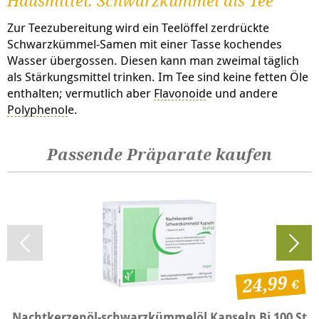
Hausmittel: Schwarzkümmel als Tee
Zur Teezubereitung wird ein Teelöffel zerdrückte
Schwarzkümmel-Samen mit einer Tasse kochendes
Wasser übergossen. Diesen kann man zweimal täglich
als Stärkungsmittel trinken. Im Tee sind keine fetten Öle
enthalten; vermutlich aber
Flavonoid
e und andere
Polyphenol
e.
Passende Präparate kaufen
24,99
Nachtkerzenöl-schwarzkümmelöl Kapseln Bi 100 St