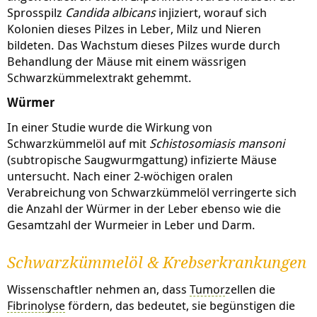
Chemikalie (Tetrachlorkohlenstoff) ausgelöste
Sprosspilz
Candida albicans
injiziert, worauf sich
Lebervergiftung. Schlussfolgerung dieses Experiments:
Kolonien dieses Pilzes in Leber, Milz und Nieren
Die Vorbehandlung mit Schwarzkümmelsamen schützt
bildeten. Das Wachstum dieses Pilzes wurde durch
möglicherweise gegen die durch Tetrachlorkohlenstoff
Behandlung der Mäuse mit einem wässrigen
ausgelöste Giftwirkung.
Schwarzkümmelextrakt gehemmt.
Um die Verwendung von Schwarzkümmel bei
Würmer
Leberbeschwerden in der Volksmedizin zu stützen, sind
jedoch weitere Studien nötig.MagenIn einem
In einer Studie wurde die Wirkung von
Experiment wurden bei Ratten Magengeschwüre durch
Schwarzkümmelöl auf mit
Schistosomiasis mansoni
Alkohol ausgelöst. Eine Gruppe der Tiere erhielt vorher
(subtropische Saugwurmgattung) infizierte Mäuse
Schwarzkümmelöl. Dadurch verringerte sich der
untersucht. Nach einer 2-wöchigen oralen
Schaden bei einem Großteil der Tiere.NiereIn einem
Verabreichung von Schwarzkümmelöl verringerte sich
Experiment wurde bei Ratten durch die Verabreichung
die Anzahl der Würmer in der Leber ebenso wie die
des
Antibiotikum
s Gentamicin eine Nierenvergiftung
Gesamtzahl der Wurmeier in Leber und Darm.
ausgelöst. Die gleichzeitige orale Gabe von
Schwarzkümmelöl linderte die Giftwirkung von
Schwarzkümmelöl & Krebserkrankungen
Gentamicin. Dies äußerte sich an verbesserten
biochemischen und histologischen Parametern.
Wissenschaftler nehmen an, dass
Tumor
zellen die
Fibrinolyse
fördern, das bedeutet, sie begünstigen die
In einem anderen Tierexperiment mit Ratten wurde