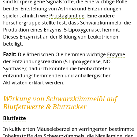
sind körpereigene Signalstoffe, die eine wichtige Rolle
bei der Entstehung von Asthma und Entzündungen
spielen, ähnlich wie
Prostaglandine
. Eine andere
Forschergruppe stellte fest, dass Schwarzkümmelöl die
Produktion eines Enzyms, 5-Lipoxygenase, hemmt.
Dieses Enzym ist an der Bildung von Leukotrienen
beteiligt.
Fazit:
Die ätherischen Öle hemmen wichtige
Enzyme
der Entzündungsreaktion (5-Lipoxygenase, NO-
Synthase); dadurch könnten die beobachteten
entzündungshemmenden und antiallergischen
Aktivitäten erklärt werden.
Wirkung von Schwarzkümmelöl auf
Blutfettwerte & Blutzucker
Blutfette
In kultivierten Mäuseleberzellen verringerten bestimmte
Inhaltsstoffe des Schwarzkümmels, die Nigellamine, den