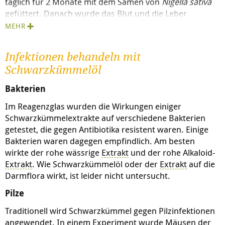
täglich für 2 Monate mit dem Samen von
Nigella sativa
gefüttert. Danach wurde das Blut und die Leber
untersucht. Die Wissenschaftler stellten fest, dass die
MEHR
mit Schwarzkümmel behandelten Kaninchen im
Vergleich zu den unbehandelten bessere Blutwerte
Infektionen behandeln mit
aufwiesen und der Leberschaden verhindert wurde.
Schwarzkümmelöl
Eventuell kann Schwarzkümmel bei Diabetikern
angewendet werden, um die Fettoxidation und den
Bakterien
Leberschaden zu vermeiden und um das Abwehrsystem
Im Reagenzglas wurden die Wirkungen einiger
zu fördern.
Schwarzkümmelextrakte auf verschiedene Bakterien
Ratten, die für 4 Wochen täglich Schwarzkümmelöl
getestet, die gegen Antibiotika resistent waren. Einige
erhielten, bevor sie mit Leber schädigenden Substanzen
Bakterien waren dagegen empfindlich. Am besten
behandelt wurden, wiesen weniger Leberschäden auf.
wirkte der rohe wässrige
Extrakt
und der rohe Alkaloid-
Extrakt
. Wie Schwarzkümmelöl oder der
Extrakt
auf die
In der Volksmedizin wurde jedoch eher der Samen von
Darmflora wirkt, ist leider nicht untersucht.
Schwarzkümmel als das Öl verwendet. Daher
untersuchte eine Forschergruppe in einem
Pilze
Tierexperiment die Wirkung einer wässrigen
Suspension
Traditionell wird Schwarzkümmel gegen Pilzinfektionen
von Schwarzkümmelsamen auf die durch eine
angewendet. In einem Experiment wurde Mäusen der