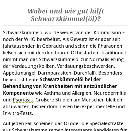
Wobei und wie gut hilft
Schwarzkümmel(öl)?
Schwarzkümmelöl wurde weder von der
Kommission E
noch der
WHO
bearbeitet. Als Gewürz ist er aber seit
Jahrtausenden in Gebrauch und schon die Pharaonen
ließen sich mit dem kostbaren Öl bestatten. Traditionell
nimmt man das Schwarzkümmelöl zur Normalisierung
der Verdauung (
Kolik
en, Verdauungsbeschwerden,
Appetitmangel, Darmparasiten, Durchfall). Besonders
beliebt ist heute
Schwarzkümmelöl bei der
Behandlung von Krankheiten mit entzündlicher
Komponente
wie Asthma und Allergien,
Neurodermitis
und
Psoriasis
. Größere Studien am Menschen bleiben
abzuwarten, bisher dominieren tierexperimentelle und
In-vitro-Tests.
Auf jeden Fall scheinen das Öl oder die Spezialextrakte
aus Schwarzkümmelsamen interessante Kandidaten für