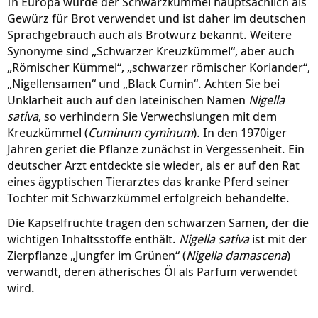
In Europa wurde der Schwarzkümmel hauptsächlich als
Gewürz für Brot verwendet und ist daher im deutschen
Sprachgebrauch auch als Brotwurz bekannt. Weitere
Synonyme sind „Schwarzer Kreuzkümmel“, aber auch
„Römischer Kümmel“, „schwarzer römischer Koriander“,
„Nigellensamen“ und „Black Cumin“. Achten Sie bei
Unklarheit auch auf den lateinischen Namen
Nigella
sativa
, so verhindern Sie Verwechslungen mit dem
Kreuzkümmel (
Cuminum cyminum
). In den 1970iger
Jahren geriet die Pflanze zunächst in Vergessenheit. Ein
deutscher Arzt entdeckte sie wieder, als er auf den Rat
eines ägyptischen Tierarztes das kranke Pferd seiner
Tochter mit Schwarzkümmel erfolgreich behandelte.
Die Kapselfrüchte tragen den schwarzen Samen, der die
wichtigen Inhaltsstoffe enthält.
Nigella sativa
ist mit der
Zierpflanze „Jungfer im Grünen“ (
Nigella damascena
)
verwandt, deren ätherisches Öl als Parfum verwendet
wird.