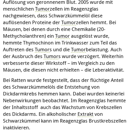
Auflösung von geronnenem Blut. 2005 wurde mit
durch das Nierengift Kaliumbromat oxidativer Stress
menschlichen
Tumor
zellen im Reagenzglas
und
Tumor
förderung ausgelöst. Dies spiegelte sich an
nachgewiesen, dass Schwarzkümmelöl diese
mehreren Laborparametern wider. Die Vorbeugung mit
auflösenden Proteine der
Tumor
zellen hemmt. Bei
Schwarzkümmelextrakt wirkte sich positiv aus. Die
Mäusen, bei denen durch eine Chemikalie (20-
Forscher zogen den Schluss, dass Schwarzkümmel
Methycholanthren) ein
Tumor
ausgelöst wurde,
vorbeugend wirkt und den durch Kaliumbromat
hemmte Thymochinon im Trinkwasser zum Teil das
vermittelten oxidativen Stress sowie die
Tumor
Auftreten des
Tumor
s und die
Tumor
belastung. Auch
förderung unterdrücken kann.
der Ausbruch des
Tumor
s wurde verzögert. Weiterhin
verbesserte dieser Wirkstoff – im Vergleich zu den
Stoffwechselstörungen
Mäusen, die diesen nicht erhielten – die Leberaktivität.
Schwarzkümmel wird traditionell bei der Behandlung
Bei Ratten wurde festgestellt, dass der flüchtige Anteil
von Fettstoffwechselstörungen und erhöhten
des Schwarzkümmelöls die Entstehung von
Blutzuckerwerten eingesetzt. Der Nutzen wurde in
Dickdarmkrebs hemmen kann. Dabei wurden keinerlei
Tierversuchen bestätigt. Bei Ratten bewirkte die tägliche
Nebenwirkungen beobachtet. Im Reagenzglas hemmte
Fütterung mit Schwarzkümmelöl für 12 Wochen
der Inhaltsstoff auch das Wachstum von Krebszellen
niedrigere
Cholesterin
-,
Triglycerid
- und Glucosewerte
des Dickdarms. Ein alkoholischer
Extrakt
von
im Blut.
Schwarzkümmel kann im Reagenzglas Brustkrebszellen
inaktivieren.