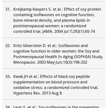
Kreijkamp-Kaspers S. et al.: Effect of soy protein
containing isoflavones on cognitive function,
bone mineral density, and plasma lipids in
postmenopausal women: a randomized
controlled trial. JAMA. 2004 Jul 7;292(1):65-74
Kritz-Silverstein D. et al.: Isoflavones and
cognitive function in older women: the Soy and
Postmenopausal Health In Aging (SOPHIA) Study.
Menopause. 2003 May-Jun;10(3):196-202
Kwak JH et al.: Effects of black soy peptide
supplementation on blood pressure and
oxidative stress: a randomized controlled trial.
Hypertens Res. 2013 Aug 8
Levis S. et al.: Soy isoflavones in the prevention