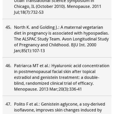
Utian Translational Science Symposium in
Chicago, IL (October 2010). Menopause. 2011
Jul;18(7):732-53
North K. and Golding J.: A maternal vegetarian
diet in pregnancy is associated with hypospadias.
The ALSPAC Study Team. Avon Longitudinal Study
of Pregnancy and Childhood. BJU Int. 2000
Jan;85(1):107-13
Patriarca MT et al.: Hyaluronic acid concentration
in postmenopausal facial skin after topical
estradiol and genistein treatment: a double-
blind, randomized clinical trial of efficacy.
Menopause. 2013 Mar;20(3):336-41
Polito F et al.: Genistein aglycone, a soy-derived
isoflavone, improves skin changes induced by