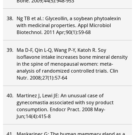
Bone. 2009;44(5):948-953
Ng TB et al.: Glyceollin, a soybean phytoalexin
with medicinal properties. Appl Microbiol
Biotechnol. 2011 Apr;90(1):59-68
Ma D-F, Qin L-Q, Wang P-Y, Katoh R. Soy
isoflavone intake increases bone mineral density
in the spine of menopausal women: meta-
analysis of randomized controlled trials. Clin
Nutr. 2008;27(1):57-64
Martinez J, Lewi JE: An unusual case of
gynecomastia associated with soy product
consumption. Endocr Pract. 2008 May-
Jun;14(4):415-8
Maskarinec G: The human mammary gland as a