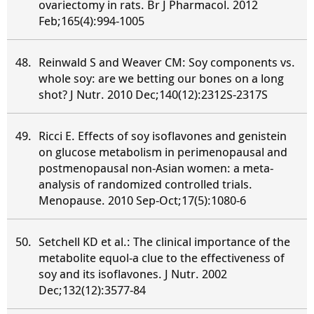
ovariectomy in rats. Br J Pharmacol. 2012
Feb;165(4):994-1005
Reinwald S and Weaver CM: Soy components vs.
whole soy: are we betting our bones on a long
shot? J Nutr. 2010 Dec;140(12):2312S-2317S
Ricci E. Effects of soy isoflavones and genistein
on glucose metabolism in perimenopausal and
postmenopausal non-Asian women: a meta-
analysis of randomized controlled trials.
Menopause. 2010 Sep-Oct;17(5):1080-6
Setchell KD et al.: The clinical importance of the
metabolite equol-a clue to the effectiveness of
soy and its isoflavones. J Nutr. 2002
Dec;132(12):3577-84