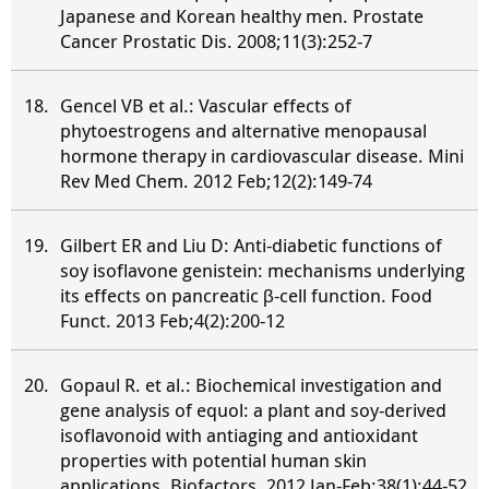
Japanese and Korean healthy men. Prostate
Cancer Prostatic Dis. 2008;11(3):252-7
Gencel VB et al.: Vascular effects of
phytoestrogens and alternative menopausal
hormone therapy in cardiovascular disease. Mini
Rev Med Chem. 2012 Feb;12(2):149-74
Gilbert ER and Liu D: Anti-diabetic functions of
soy isoflavone genistein: mechanisms underlying
its effects on pancreatic β-cell function. Food
Funct. 2013 Feb;4(2):200-12
Gopaul R. et al.: Biochemical investigation and
gene analysis of equol: a plant and soy-derived
isoflavonoid with antiaging and antioxidant
properties with potential human skin
applications. Biofactors. 2012 Jan-Feb;38(1):44-52