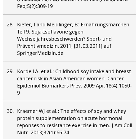
Feb;5(2):309-19
Kiefer, I and Meidlinger, B: Ernährungsmärchen
Teil 9: Soja-Isoflavone gegen
Wechseljahresbeschwerden? Sport- und
Präventivmedizin, 2011, [31.03.2011] auf
SpringerMedizin.de
Korde LA. et al.: Childhood soy intake and breast
cancer risk in Asian American women. Cancer
Epidemiol Biomarkers Prev. 2009 Apr;18(4):1050-
9
Kraemer WJ et al.: The effects of soy and whey
protein supplementation on acute hormonal
reponses to resistance exercise in men. J Am Coll
Nutr. 2013;32(1):66-74