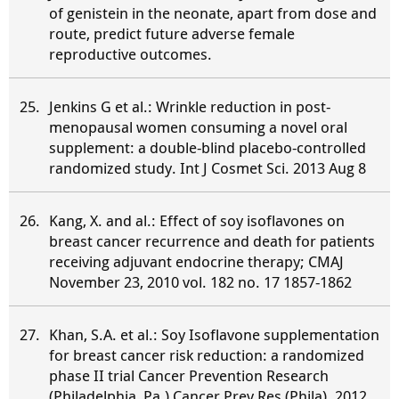
of genistein in the neonate, apart from dose and
route, predict future adverse female
reproductive outcomes.
Jenkins G et al.: Wrinkle reduction in post-
menopausal women consuming a novel oral
supplement: a double-blind placebo-controlled
randomized study. Int J Cosmet Sci. 2013 Aug 8
Kang, X. and al.: Effect of soy isoflavones on
breast cancer recurrence and death for patients
receiving adjuvant endocrine therapy; CMAJ
November 23, 2010 vol. 182 no. 17 1857-1862
Khan, S.A. et al.: Soy Isoflavone supplementation
for breast cancer risk reduction: a randomized
phase II trial Cancer Prevention Research
(Philadelphia, Pa.) Cancer Prev Res (Phila). 2012