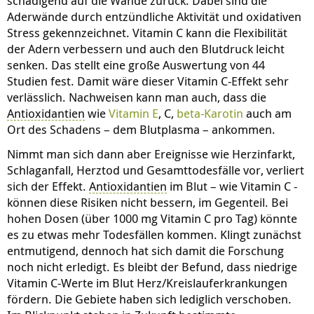
schädigend auf die Wände zurück. Dabei sind die
Aderwände durch entzündliche Aktivität und oxidativen
Stress gekennzeichnet. Vitamin C kann die Flexibilität
der Adern verbessern und auch den Blutdruck leicht
senken. Das stellt eine große Auswertung von 44
Studien fest. Damit wäre dieser Vitamin C-Effekt sehr
verlässlich. Nachweisen kann man auch, dass die
Antioxidantien
wie
Vitamin E
, C,
beta-Karotin
auch am
Ort des Schadens – dem Blutplasma – ankommen.
Nimmt man sich dann aber Ereignisse wie Herzinfarkt,
Schlaganfall, Herztod und Gesamttodesfälle vor, verliert
sich der Effekt.
Antioxidantien
im Blut – wie Vitamin C -
können diese Risiken nicht bessern, im Gegenteil. Bei
hohen Dosen (über 1000 mg Vitamin C pro Tag) könnte
es zu etwas mehr Todesfällen kommen. Klingt zunächst
entmutigend, dennoch hat sich damit die Forschung
noch nicht erledigt. Es bleibt der Befund, dass niedrige
Vitamin C-Werte im Blut Herz/Kreislauferkrankungen
fördern. Die Gebiete haben sich lediglich verschoben.