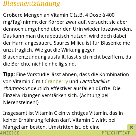
Blasenentzündung
Größere Mengen an Vitamin C (z.B. 4 Dose à 400
mg/Tag) nimmt der Körper zwar auf, versucht sie aber
dennoch umgehend über den Urin wieder loszuwerden.
Das kann man therapeutisch nutzen, wird doch dabei
der Harn angesäuert. Saures Milieu ist für Blasenkeime
unzuträglich. Wie gut die Wirkung gegen
Blasenentzündung ausfällt, lässt sich nicht beziffern, da
die Berichte nicht einhellig sind.
Tipp:
Eine Vorstudie lässt ahnen, dass die Kombination
von Vitamin C mit
Cranberry
und
Lactobacillus
rhamnosus
deutlich effektiver ausfallen dürfte. Die
Einzelwirkungen verstärken sich. (Achtung bei
Nierensteinen!)
Insgesamt ist Vitamin C ein wichtiges Vitamin, das in
keiner Ernährung fehlen darf. Vitamin C wirkt bei
Mangel am besten. Umstritten ist, ob eine
PFLICHTTEXT
Hochdosistherapie mehr Nutzen als Schaden bewirkt.