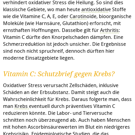
verhindert oxidativer Stress die Heilung. So sind dies
klassische Gebiete, wo man heute
antioxidativ
e Stoffe
wie die Vitamine C, A, E, oder
Carotin
oide, bioorganische
Moleküle (wie Harnsäure, Glutathion) erforscht, mit
ernsthaften Hoffnungen. Dasselbe gilt für
Arthritis
:
Vitamin C dürfte den Knorpelschaden dämpfen. Eine
Schmerzreduktion ist jedoch unsicher. Die Ergebnisse
sind noch nicht spruchreif, dennoch dürften hier
moderne Einsatzgebiete liegen.
Vitamin C: Schutzbrief gegen Krebs?
Oxidativer Stress verursacht Zellschäden, inklusive
Schäden an der Erbsubstanz. Damit steigt auch die
Wahrscheinlichkeit für Krebs. Daraus folgerte man, dass
man
Krebs
eventuell durch präventives Vitamin C
reduzieren könnte. Die Labor- und Tierversuche
schnitten noch überzeugend ab. Auch haben Menschen
mit hohen Ascorbinsäurewerten im Blut ein niedrigeres
Krebsrisiko. Epidemiologische Studien, die das