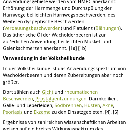
Anwendungsgebiete werden vom
HMPC
anerkannt:
Erhöhung der Harnmenge und Durchspülung der
Harnwege bei leichten Harnwegsbeschwerden, des
Weiteren dyspeptische Beschwerden
(
Verdauungsbeschwerden
) und
Flatulenz
(
Blähungen
).
Das ätherische Öl der Wacholderbeeren ist zur
äußerlichen Anwendung bei leichten Muskel- und
Gelenkschmerzen anerkannt. [1a] [1b]
Verwendung in der Volksheilkunde
In der Volksheilkunde ist das Anwendungsspektrum von
Wacholderbeeren und deren Zubereitungen aber noch
größer.
Dort zählen auch
Gicht
und
rheumatischen
Beschwerden
,
Prostata
entzündungen
, Darmkoliken,
Galle
- und Leberleiden,
Sodbrennen
,
Husten
,
Akne
,
Psoriasis
und
Ekzem
e
zu den Einsatzgebieten. [4], [5]
Ergebnisse von zahlreichen wissenschaftlichen Arbeiten
weisen auf ein breites Wirkungsspektrum des